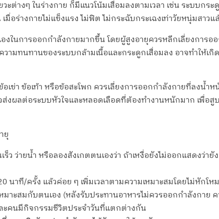
วัยวะต่างๆ ในร่างกาย ก็มีแนวโน้มเสื่อมลงตามเวลา เช่น ระบบกร
มื่อร่างกายไม่แข็งแรง ไม่ฟิต ไม่กระฉับกระเฉงเท่าวัยหนุ่มสาวแล
นเองในการออกกำลังกายมากขึ้น โดยผู้สูงอายุควรหลีกเลี่ยงการออ
ความทนทานของระบบกล้ามเนื้อและกระดูกเสื่อมลง อาจทำให้เกิดการ
บข้อเข่า ข้อเท้า หรือข้อสะโพก ควรเลี่ยงการออกกำลังกายที่ลงน้ำหนัก
ส่งผลต่อระบบหัวใจและหลอดเลือดที่ต้องทำงานหนักมาก เพื่อสูบ
ายุ
ินเร็ว ว่ายน้ำ หรือลองสังเกตตนเองว่า ถ้าเหงื่อยังไม่ออกแสดงว่
20 นาที/ครั้ง แล้วค่อย ๆ เพิ่มเวลาตามความเหมาะสมโดยไม่หักโห
ยที่เหมาะสมกับตนเอง (หลังรับประทานอาหารไม่ควรออกกำลังกาย ค
ต่ละคนมีกิจกรรมชีวิตประจำวันที่แตกต่างกัน