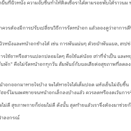
ื่นที่ผิวหนัง ความอับชื้นทำให้ติดเชื้อราได้ตามรอยพับใต้ราวนม ทำ
วรต้องมีการปรับเปลี่ยนวิธีการรัดหน้าอก แล้วลองดูว่าอาการดีขึ้นไ
รกับผิวหนังและหน้าอกข้างใต้ เช่น การพันแน่นๆ ด้วยผ้าพันแผล, 
ช้ยาหรือสารแปลกปลอมใดๆ คือใช้แต่น้อย เท่าที่จำเป็น และหยุดเ
วันพัก" คือไม่รัดหน้าอกทุกวัน สัมพันธ์กับผลเสียต่อสุขภาพที่ลดล
หน้าอกออกมาหายใจบ้าง จะได้หายใจได้เต็มปอด แห้งเย็นไม่อับชื้น
อใช้ฮอร์โมนเพศชายจนหน้าอกเล็กลงบ้างแล้ว ควรลดหรืองดเว้นการ
ไม่ดี สุขภาพกายก็ย่อมไม่ดี ดังนั้น สุดท้ายแล้วเราจึงต้องมาช่
จุฬาลงกรณ์