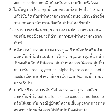
สะอาด perineum เพื่อป้องกันการปนเปื้อนเชื้อโรค
ไม่ขัดถู ควรใช้ผ้าชุบน้ำแช่บริเวณที่สกปรกไว้ 2-3 นาที
แล้วใช้ผลิตภัณฑ์ทำความสะอาดผิวหนัง แล้วชะล้างสิ่ง
สกปรกออก ก่อนทาผลิตภัณฑ์ปกป้องผิวหนัง
ตรวจการสะสมของอุจจาระและปัสสาวะตรงบริเวณ
รอยพับของผิวอย่างถี่ถ้วน หากพบให้ทำความสะอาด
ทันที
หลังการทำความสะอาด ควรดูแลผิวหนังให้ชุ่มชื้นด้วย
ผลิตภัณฑ์ที่มีส่วนผสมสารให้ความนุ่มและชุ่มชื้น หลีก
เลี่ยงผลิตภัณฑ์ที่มีความเข้มข้นของสารให้ความชุ่มชื้น
มาก เช่น urea , glycerine, alpha-hydroxy acid, lactic
acids เนื่องจากสารเคมีเหล่านี้จะเพิ่มปริมาณน้ำกับผิว
มากเกินไป
ปกป้องผิวจากการสัมผัสปัสสาวะและอุจจาระด้วย
ผลิตภัณฑ์ที่มี petrolatum, zince oxide, dimethicone
หรือใช้ผสมกัน กรณีผู้ป่วยมีความเสี่ยงสูงจากการถ่าย
อุจจาระบ่อยครั้ง ควรใช้ฟิล์มปกป้องผิวหนัง