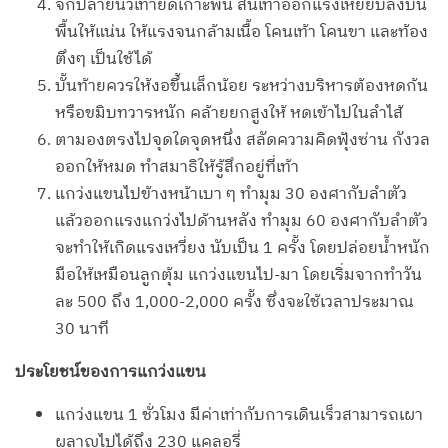
จิกปลายนิ้วเท้ายึดเกาะพื้น ส้นเท้าออกแรงเหยียบลงบน
พื้นให้แน่น ให้แรงจนกล้ามเนื้อ โคนเท้า โคนขา และท้อง
ตึงๆ เป็นใช้ได้
บั้นท้ายควรให้งอขึ้นเล็กน้อย ระหว่างบริหารต้องหดก้น
หรือขมิบทวารหนัก คล้ายยกสูงให้ หดเข้าไปในลำไส้
ตามองตรงไปจุดใดจุดหนึ่ง สลัดความคิดฟุ้งซ่าน กังวล
ออกให้หมด ทำสมาธิให้รู้สึกอยู่ที่เท้า
แกว่งแขนไปข้างหน้าเบา ๆ ทำมุม 30 องศากับลำตัว
แล้วออกแรงแกว่งไปด้านหลัง ทำมุม 60 องศากับลำตัว
จะทำให้เกิดแรงเหวี่ยง นับเป็น 1 ครั้ง โดยปล่อยน้ำหนัก
มือให้เหมือนลูกตุ้ม แกว่งแขนไป-มา โดยเริ่มจากทำวัน
ละ 500 ถึง 1,000-2,000 ครั้ง ซึ่งจะใช้เวลาประมาณ
30 นาที
ประโยชน์ของการแกว่งแขน
แกว่งแขน 1 ชั่วโมง มีค่าเท่ากับการเดินเร็วสามารถเผา
ผลาญไปได้ถึง 230 แคลอรี่