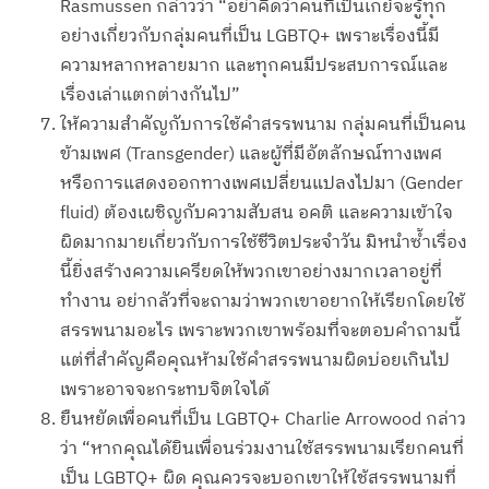
Rasmussen กล่าวว่า “อย่าคิดว่าคนที่เป็นเกย์จะรู้ทุก
อย่างเกี่ยวกับกลุ่มคนที่เป็น LGBTQ+ เพราะเรื่องนี้มี
ความหลากหลายมาก และทุกคนมีประสบการณ์และ
เรื่องเล่าแตกต่างกันไป”
ให้ความสำคัญกับการใช้คำสรรพนาม กลุ่มคนที่เป็นคน
ข้ามเพศ (Transgender) และผู้ที่มีอัตลักษณ์ทางเพศ
หรือการแสดงออกทางเพศเปลี่ยนแปลงไปมา (Gender
fluid) ต้องเผชิญกับความสับสน อคติ และความเข้าใจ
ผิดมากมายเกี่ยวกับการใช้ชีวิตประจำวัน มิหนำซ้ำเรื่อง
นี้ยิ่งสร้างความเครียดให้พวกเขาอย่างมากเวลาอยู่ที่
ทำงาน อย่ากลัวที่จะถามว่าพวกเขาอยากให้เรียกโดยใช้
สรรพนามอะไร เพราะพวกเขาพร้อมที่จะตอบคำถามนี้
แต่ที่สำคัญคือคุณห้ามใช้คำสรรพนามผิดบ่อยเกินไป
เพราะอาจจะกระทบจิตใจได้
ยืนหยัดเพื่อคนที่เป็น LGBTQ+ Charlie Arrowood กล่าว
ว่า “หากคุณได้ยินเพื่อนร่วมงานใช้สรรพนามเรียกคนที่
เป็น LGBTQ+ ผิด คุณควรจะบอกเขาให้ใช้สรรพนามที่