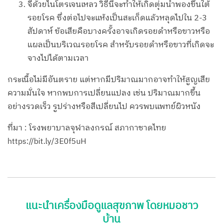
จี้ด้วยไนโตรเจนเหลว วิธีนี้จะทำให้เกิดตุ่มน้ำพองขึ้นใต้
รอยโรค ซึ่งต่อไปจะแห้งเป็นสะเก็ดแล้วหลุดไปใน 2-3
สัปดาห์ ข้อเสียคือบางครั้งอาจเกิดรอยดำหรือขาวหรือ
แผลเป็นบริเวณรอยโรค สำหรับรอยดำหรือขาวที่เกิดจะ
จางไปได้ตามเวลา
กระเนื้อไม่มีอันตราย แต่หากมีปริมาณมากอาจทำให้สูญเสีย
ความมั่นใจ หากพบการเปลี่ยนแปลง เช่น ปริมาณมากขึ้น
อย่างรวดเร็ว รูปร่างหรือสีเปลี่ยนไป ควรพบแพทย์ผิวหนัง
ที่มา : โรงพยาบาลจุฬาลงกรณ์ สภากาชาดไทย
https://bit.ly/3E0f5uH
แนะนำเครื่องมือดูแลสุขภาพ โดยหมอชาว
บ้าน