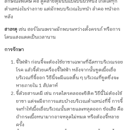
ลักษณะพิเศษ คือ ดูคล้ายตุ่มนั้นแปะบนผิวหนัง เกิดได้ทุก
ตำแหน่งในร่างกาย แต่มักพบบริเวณใบหน้า ลำคอ หน้าอก
หลัง
สาเหตุ
เช่น ฮอร์โมนเพราะมักพบระหว่างตั้งครรภ์ หรือการ
โดนแสงแดดเป็นเวลานาน
การรักษา
จี้ไฟฟ้า ก่อนจี้จะต้องใช้ยาชาเฉพาะที่ฉีดทาบริเวณรอย
โรค แล้วจี้ด้วยเครื่องจี้ไฟฟ้า หลังจากนั้นขูดเนื้อเยื่อ
บริเวณที่จี้ออก วิธีนี้จะมีแผลตื้น ๆ บริเวณที่ขูดซึ่งจะ
หายภายใน 1 สัปดาห์
จี้ด้วยสารเคมี เช่น กรดไตรคลออะซิติค วิธีนี้ไม่ต้องใช้
ยาชา แต่จะมีอาการแสบบ้างบริเวณตำแหน่งที่จี้ การจี้
จะทำให้เนื้อเยื่อบริเวณนั้นตายและหลุดออก ข้อเสีย คือ
ถ้ากระเนื้อหนามากอาจหลุดไม่หมด หรือต้องจี้หลาย
ครั้ง