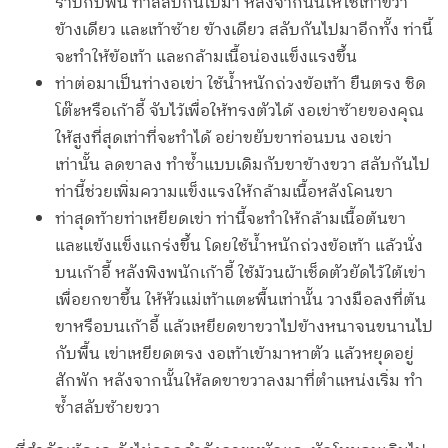
ราบกับพื้น ทำสลับกันไปมา หลังจากนั้นให้ใช้เท้าขวา
ข้างเดียว และเท้าซ้าย ข้างเดียว สลับกันไปมาอีกทั้ง ท่านี้
จะทำให้ข้อเท้า และกล้ามเนื้อน่องแข็งแรงขึ้น
ท่าต่อมาเป็นท่างอเข่า ใช้น้ำหนักถ่วงข้อเท้า ยืนตรง ชิด
โต๊ะหรือเก้าอี้ จับไว้เพื่อให้ทรงตัวได้ งอเข่าซ้ายของคุณ
ให้สูงที่สุดเท่าที่จะทำได้ อย่าขยับขาท่อนบน งอเข่า
เท่านั้น ลดขาลง ทำซ้ำแบบเดิมกับขาข้างขวา สลับกันไป
ท่านี้ช่วยเพิ่มความแข็งแรงให้กล้ามเนื้อหลังโคนขา
ท่าสุดท้ายท่าเหยียดเข่า ท่านี้จะทำให้กล้ามเนื้อต้นขา
และแข้งแข็งแกร่งขึ้น โดยใช้น้ำหนักถ่วงข้อเท้า แล้วนั่ง
บนเก้าอี้ หลังพิงพนักเก้าอี้ ใช้ม้วนผ้าเช็ดตัวยัดไว้ใต้เข่า
เพื่อยกขาขึ้น ให้หัวแม่เท้าแตะพื้นเท่านั้น วางมือลงที่ต้น
ขาหรือบนเก้าอี้ แล้วเหยียดขาขวาไปข้างหนาจนขนานไป
กับพื้น เข่าเหยียดตรง งอเท้าเข้ามาหาตัว แล้วหยุดอยู่
สักพัก หลังจากนั้นให้ลดขาขวาลงมาที่ตำแหน่งเริ่ม ทำ
ซ้ำสลับซ้ายขวา