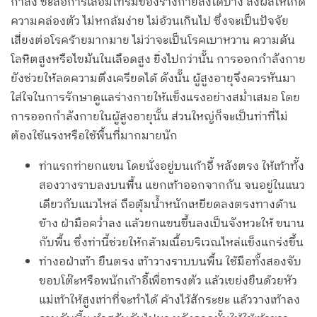
กำลัง ชะลอการเสื่อมโทรมของร่างกายลงได้บ้าง ส่งผลให้เกิด
ความคล่องตัว ไม่หกล้มง่าย ไม่อ้วนเกินไป ซึ่งจะเป็นปัจจัย
เสี่ยงต่อโรคร้ายมากมาย ไม่ว่าจะเป็นโรคเบาหวาน ความดัน
โลหิตสูงหรือไขมันในเลือดสูง ยิ่งไปกว่านั้น การออกกำลังกาย
ยังช่วยให้ลดความตึงเครียดได้ ดังนั้น ผู้สูงอายุจึงควรหันมา
ใส่ใจในการรักษาดูแลร่างกายให้แข็งแรงอย่างสม่ำเสมอ โดย
การออกกำลังกายในผู้สูงอายุนั้น ส่วนใหญ่ก็จะเป็นท่าที่ไม่
ต้องใช้แรงหรือใช้พื้นที่มากมายนัก
ท่าแรกท่ายกแขน โดยนั่งอยู่บนเก้าอี้ หลังตรง ให้เท้าทั้ง
สองวางราบลงบนพื้น แยกเท้าออกจากกัน จนอยู่ในแนว
เดียวกับแนวไหล่ ถือตุ้มน้ำหนักเหยียดลงตรงทางด้าน
ข้าง ฝ่ามือคว่ำลง แล้วยกแขนขึ้นลงเป็นจังหวะให้ ขนาน
กับพื้น ซึ่งท่านี้ช่วยให้กล้ามเนื้อบริเวณไหล่แข็งแกร่งขึ้น
ท่างอฝ่าเท้า ยืนตรง เท้าวางราบบนพื้น ใช้มือทั้งสองจับ
ขอบโต๊ะหรือพนักเก้าอี้เพื่อทรงตัว แล้วเขย่งยืนด้วยหัว
แม่เท้าให้สูงเท่าที่จะทำได้ ค้างไว้สักระยะ แล้ววางเท้าลง