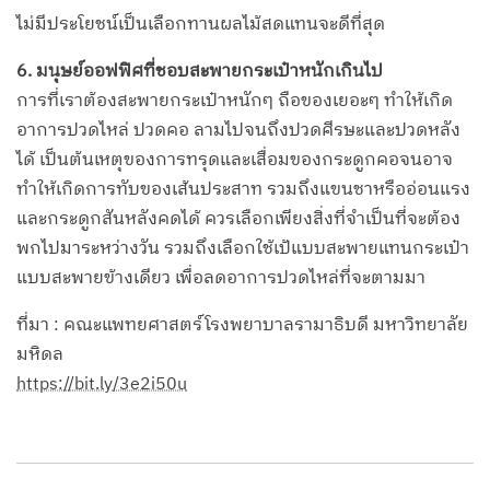
ไม่มีประโยชน์เป็นเลือกทานผลไม้สดแทนจะดีที่สุด
6. มนุษย์ออฟฟิศที่ชอบสะพายกระเป๋าหนักเกินไป
การที่เราต้องสะพายกระเป๋าหนักๆ ถือของเยอะๆ ทำให้เกิด
อาการปวดไหล่ ปวดคอ ลามไปจนถึงปวดศีรษะและปวดหลัง
ได้ เป็นต้นเหตุของการทรุดและเสื่อมของกระดูกคอจนอาจ
ทำให้เกิดการทับของเส้นประสาท รวมถึงแขนชาหรืออ่อนแรง
และกระดูกสันหลังคดได้ ควรเลือกเพียงสิ่งที่จำเป็นที่จะต้อง
พกไปมาระหว่างวัน รวมถึงเลือกใช้เป้แบบสะพายแทนกระเป๋า
แบบสะพายข้างเดียว เพื่อลดอาการปวดไหล่ที่จะตามมา
ที่มา : คณะแพทยศาสตร์โรงพยาบาลรามาธิบดี มหาวิทยาลัย
มหิดล
https://bit.ly/3e2i50u