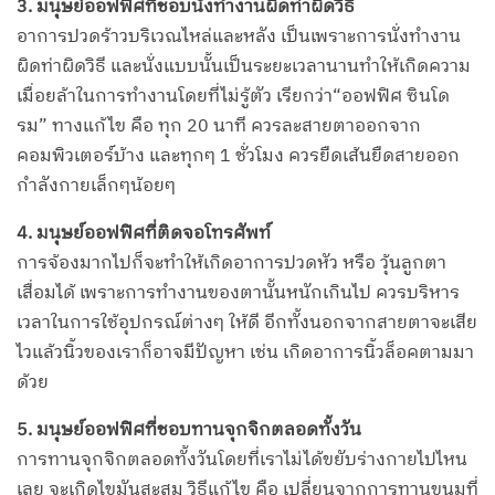
3. มนุษย์ออฟฟิศที่ชอบนั่งทำงานผิดท่าผิดวิธี
อาการปวดร้าวบริเวณไหล่และหลัง เป็นเพราะการนั่งทำงาน
ผิดท่าผิดวิธี และนั่งแบบนั้นเป็นระยะเวลานานทำให้เกิดความ
เมื่อยล้าในการทำงานโดยที่ไม่รู้ตัว เรียกว่า“ออฟฟิศ ซินโด
รม” ทางแก้ไข คือ ทุก 20 นาที ควรละสายตาออกจาก
คอมพิวเตอร์บ้าง และทุกๆ 1 ชั่วโมง ควรยืดเส้นยืดสายออก
กำลังกายเล็กๆน้อยๆ
4. มนุษย์ออฟฟิศที่ติดจอโทรศัพท์
การจ้องมากไปก็จะทำให้เกิดอาการปวดหัว หรือ วุ้นลูกตา
เสื่อมได้ เพราะการทำงานของตานั้นหนักเกินไป ควรบริหาร
เวลาในการใช้อุปกรณ์ต่างๆ ให้ดี อีกทั้งนอกจากสายตาจะเสีย
ไวแล้วนิ้วของเราก็อาจมีปัญหา เช่น เกิดอาการนิ้วล็อคตามมา
ด้วย
5. มนุษย์ออฟฟิศที่ชอบทานจุกจิกตลอดทั้งวัน
การทานจุกจิกตลอดทั้งวันโดยที่เราไม่ได้ขยับร่างกายไปไหน
เลย จะเกิดไขมันสะสม วิธีแก้ไข คือ เปลี่ยนจากการทานขนมที่