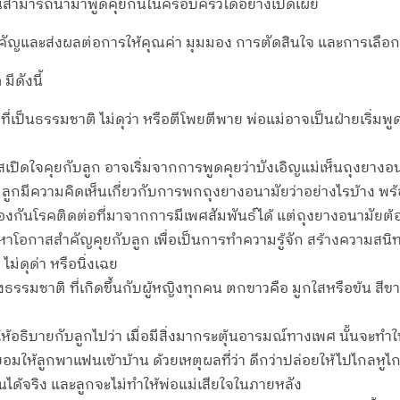
ล่านี้สามารถนำมาพูดคุยกันในครอบครัวได้อย่างเปิดเผย
ี่สำคัญและส่งผลต่อการให้คุณค่า มุมมอง การตัดสินใจ และการเลื
ก
มีดังนี้
ี่เป็นธรรมชาติ ไม่ดุว่า หรือตีโพยตีพาย พ่อแม่อาจเป็นฝ่ายเริ่มพูด
ปิดใจคุยกับลูก อาจเริ่มจากการพูดคุยว่าบังเอิญแม่เห็นถุงยางอนามั
ือ ลูกมีความคิดเห็นเกี่ยวกับการพกถุงยางอนามัยว่าอย่างไรบ้าง พ
ป้องกันโรคติดต่อที่มาจากการมีเพศสัมพันธ์ได้ แต่ถุงยางอนามัยต
รหาโอกาสสำคัญคุยกับลูก เพื่อเป็นการทำความรู้จัก สร้างความสน
ม่ดุด่า หรือนิ่งเฉย
่องธรรมชาติ ที่เกิดขึ้นกับผู้หญิงทุกคน ตกขาวคือ มูกใสหรือข้น ส
 ให้อธิบายกับลูกไปว่า เมื่อมีสิ่งมากระตุ้นอารมณ์ทางเพศ นั้นจะ
มให้ลูกพาแฟนเข้าบ้าน ด้วยเหตุผลที่ว่า ดีกว่าปล่อยให้ไปไกลหูไกล
ะแฟนได้จริง และลูกจะไม่ทำให้พ่อแม่เสียใจในภายหลัง