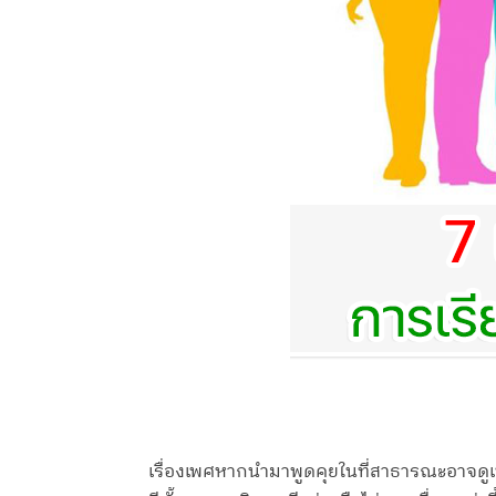
เรื่องเพศหากนำมาพูดคุยในที่สาธารณะอาจดูเป็