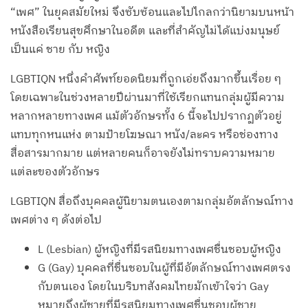
“เพศ” ในยุคสมัยใหม่ จึงซับซ้อนและไปไกลกว่านิยามบนหน้า
หนังสือเรียนสุขศึกษาในอดีต และที่สำคัญไม่ได้แบ่งมนุษย์
เป็นแค่ ชาย กับ หญิง
LGBTIQN หนึ่งคำศัพท์ยอดนิยมที่ถูกเอ่ยถึงมากขึ้นเรื่อย ๆ
โดยเฉพาะในช่วงหลายปีผ่านมาที่ใช้เรียกแทนกลุ่มผู้มีความ
หลากหลายทางเพศ แม้ตัวอักษรทั้ง 6 นี้จะไปปรากฏตัวอยู่
แทบทุกหนแห่ง ตามป้ายโฆษณา หนัง/ละคร หรือช่องทาง
สื่อสารมากมาย แต่หลายคนก็อาจยังไม่ทราบความหมาย
แต่ละของตัวอักษร
LGBTIQN สื่อถึงบุคคลผู้นิยามตนเองตามกลุ่มอัตลักษณ์ทาง
เพศต่าง ๆ ดังต่อไป
L (Lesbian) ผู้หญิงที่มีรสนิยมทางเพศชื่นชอบผู้หญิง
G (Gay) บุคคลที่ชื่นชอบในผู้ที่มีอัตลักษณ์ทางเพศตรง
กับตนเอง โดยในบริบทสังคมไทยมักเข้าใจว่า Gay
หมายถึงผู้ชายที่มีรสนิยมทางเพศชื่นชอบผู้ชาย