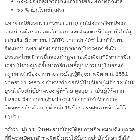
68% ของกลุ่มตัวอย่างมีอาการของโรควิตกกังวล
55 % เป็นโรคซึมเศร้า
นอกจากนี้ยังพบว่าเยาวชน LGBTQ ถูกไล่ออกหรือหนีออก
จากบ้านเนื่องจากอัตลักษณ์ทางเพศ และยังมีปัญหาที่สำคัญ
อย่างยิ่ง เมื่อเยาวชน LGBTQ มากกว่า 40% ไม่กล้าไปพบ
จิตแพทย์ เพราะต้องขออนุญาตจากผู้ปกครอง ซึ่งใน
ประเทศไทย มีการยื่นขอแก้กฎหมายเพื่อเพื่อนที่มีอาการซึม
เศร้า (ปราชญา ศิริ์มหาอาริยะโพธิ์ญา เยาวชนผู้ยื่นขอแก้
กฎหมาย) เนื่องจากพระราชบัญญัติสุขภาพจิต พ.ศ. 2551
มาตรา 21 วรรค 3 กำหนดว่า กรณีผู้ป่วยมีอายุไม่ถึง 18 ปีบริ
บูรณ์ ต้องให้ผู้ปกครอง ผู้พิทักษ์ ผู้อนุบาล เป็นผู้ให้ความ
ยินยอม ซึ่งจากการร่วมประชุมเรื่องการให้บริการของ
จิตแพทย์กับเด็กอายุต่ำกว่า 18 ปีกับกรมสุขภาพจิต ได้ข้อ
สรุปว่า
“คำว่า “ผู้ป่วย” ในพระราชบัญญัติสุขภาพจิต หมายถึง บุคคล
ที่มีความผิดปกติทางจิตซึ่งควรได้รับการบำบัดรักษา ซึ่งได้