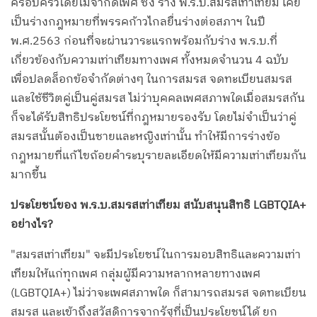
ครอบครัวโดยไม่จำกัดเพศ ซึ่ง ร่าง พ.ร.บ.สมรสเท่าเทียม เคย
เป็นร่างกฎหมายที่พรรคก้าวไกลยื่นร่างต่อสภาฯ ในปี
พ.ศ.2563 ก่อนที่จะผ่านวาระแรกพร้อมกับร่าง พ.ร.บ.ที่
เกี่ยวข้องกับความเท่าเทียมทางเพศ ทั้งหมดจำนวน 4 ฉบับ
เพื่อปลดล็อกข้อจำกัดต่างๆ ในการสมรส จดทะเบียนสมรส
และใช้ชีวิตคู่เป็นคู่สมรส ไม่ว่าบุคคลเพศสภาพใดเมื่อสมรสกัน
ก็จะได้รับสิทธิประโยชน์ที่กฎหมายรองรับ โดยไม่จำเป็นว่าคู่
สมรสนั้นต้องเป็นชายและหญิงเท่านั้น ทำให้มีการร่างข้อ
กฎหมายที่แก้ไขถ้อยคำระบุรายละเอียดให้มีความเท่าเทียมกัน
มากขึ้น
ประโยชน์ของ พ.ร.บ.สมรสเท่าเทียม สนับสนุนสิทธิ LGBTQIA+
อย่างไร?
"สมรสเท่าเทียม" จะมีประโยชน์ในการมอบสิทธิและความเท่า
เทียมให้แก่ทุกเพศ กลุ่มผู้มีความหลากหลายทางเพศ
(LGBTQIA+) ไม่ว่าจะเพศสภาพใด ก็สามารถสมรส จดทะเบียน
สมรส และเข้าถึงสวัสดิการจากรัฐที่เป็นประโยชน์ได้ ยก