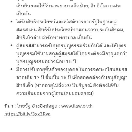
เซ็นยินยอมให้รักษาพยาบาลอีกฝ่าย, สิทธิจัดการศพ
เป็นต้น
ได้รับสิทธิประโยชน์และสวัสดิการจากรัฐในฐานะคู่
สมรส เช่น สิทธิรับประโยชน์ทดแทนจากประกันสังคม,
สิทธิเบิกจ่ายค่ารักษาพยาบาล เป็นต้น
คู่สมรสสามารถรับบุตรบุญธรรมร่วมกันได้ และให้บุตร
บุญธรรมใช้นามสกุลคู่สมรสได้ โดยจะต้องมีอายุแก่กว่า
บุตรบุญธรรมอย่างน้อย 15 ปี
มีการปรับอายุขั้นต่ำของบุคคล ในการจดทะเบียนสมรส
จากเดิม 17 ปี ขึ้นเป็น 18 ปี เพื่อสอดคล้องกับอนุสัญญา
สิทธิเด็ก (หากอายุไม่ถึง 20 ปีบริบูรณ์ ยังต้องได้รับ
ความยินยอมจากผู้แทนโดยชอบธรรม)
ที่มา : ไทยรัฐ อ้างอิงข้อมูล : www.ilaw.or.th
https://bit.ly/3xx3Rva