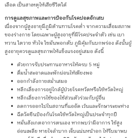
เลือด เป็นสาเหตุให้เสียชีวิตได้
การดูแลสุขภาพและการป้องกันโรคปอดอักเสบ
เนื่องจากผู้สูงอายุมีภูมิต้านทานโรคต่ำ จากความเสื่อมสภาพ
ของร่างกาย โดยเฉพาะผู้สูงอายุที่มีโรคประจำตัว เช่น เบา
หวาน ไตวาย หัวใจ ไขมันพอกตับ ภูมิคุ้มกันบกพร่อง ดังนั้นผู้
สูงอายุควรดูแลสุขภาพให้แข็งแรงอยู่เสมอ ดังนี้
ด้วยการรับประทานอาหารให้ครบ 5 หมู่
ดื่มน้ำสะอาดและพักผ่อนให้เพียงพอ
ออกกำลังกายสม่ำเสมอ
หลีกเลี่ยงการอยู่ใกล้ผู้ป่วยโรคหวัดหรือไข้หวัดใหญ่
หลีกเลี่ยงการใช้ของใช้ส่วนตัวร่วมกับผู้อื่น
ลดการออกไปในสถานที่แออัด เว้นและรักษาระยะห่าง
ฉีดวัคซีนป้องกันโรคไข้หวัดใหญ่เป็นประจำทุกปี
หมั่นสังเกตอาการตนเอง หากพบว่ามีอาการ ไข้สูง
อ่อนเพลีย หายใจลำบาก เจ็บแน่นหน้าอก ให้รีบมาพบ