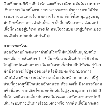
ติดเชื้อแบคทีเรีย เชื้อไวรัส และเชื้อรา เฉียบพลันในระบบทาง
เดินหายใจ โดยเชื้อสามารถแพร่กระจายเข้าสู่ร่างกายได้ผ่าน
ระบบทางเดินหายใจ ด้วยการ ไอ จาม อีกทั้งในกลุ่มผู้สูงอายุ
มักติดเชื้อจากการสำลักน้ำลาย น้ำดื่ม หรืออาหาร ส่งผลให้
เชื้อที่สะสมอยู่บริเวณทางเดินหายใจส่วนบน เข้าสู่บริเวณปอด
จนเกิดโรคปอดอักเสบในที่สุด
อาการของโรค
ปอดอักเสบมีระยะเวลาดำเนินโรคที่ไม่แน่ชัดขึ้นอยู่กับชนิด
ของเชื้อ อาจสั้นเพียง 1 – 3 วัน หรือนานเป็นสัปดาห์ ซึ่งส่วน
ใหญ่โรคปอดอักเสบจะเกิดหลังจากเริ่มป่วยเป็นไข้หวัด ผู้ป่วย
มักมีอาการมีไข้สูง อ่อนเพลีย ไอมีเสมหะ ร่วมกับอาการ
คลื่นไส้ อาเจียน หายใจลำบาก เจ็บแน่นหน้าอก นอกจากนี้ผู้
ป่วยที่สูงอายุที่มีโรคปอดอักเสบร่วมด้วย จะเริ่มมีอาการสับสน
หรือซึมลง หากเกิด โรคปอดอักเสบในผู้สูงอายุมากกว่า 65 ปี
ขึ้นไป จะมีความเสี่ยงต่อการเกิดโรคแทรกซ้อนมากกว่าปกติ
เช่น ระบบทางเดินหายใจล้มเหลว หรือ การติดเชื้อในกระแส