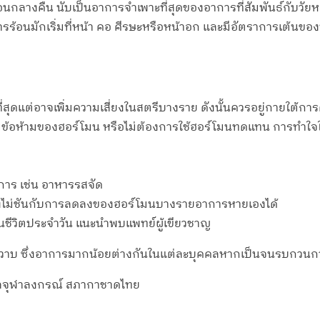
นกลางคืน นับเป็นอาการจำเพาะที่สุดของอาการที่สัมพันธ์กับวั
้อนมักเริ่มที่หน้า คอ ศีรษะหรือหน้าอก และมีอัตราการเต้นของหั
่สุดแต่อาจเพิ่มความเสี่ยงในสตรีบางราย ดังนั้นควรอยู่กายใต้ก
ี่มีข้อห้ามของฮอร์โมน หรือไม่ต้องการใช้ฮอร์โมนทดแทน การทำใ
าการ เช่น อาหารรสจัด
องไม่ชันกับการลดลงของฮอร์โมนบางรายอาการหายเองได้
ีวิตประจำวัน แนะนำพบแพทย์ผู้เขียวชาญ
ร้อนวูบวาบ ซึ่งอาการมากน้อยต่างกันในแต่ละบุคคลหากเป็นจนรบกวน
าบาลจุฬาลงกรณ์ สภากาชาดไทย