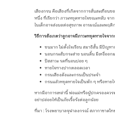
เสียงกรน คือเสียงที่เกิดจากการสั่นสะเทื
หนึ่ง ที่เรียกว่า ภาวะหยุดหายใจขณะหลับ จากก
ในเด็กอาจส่งผลต่อสุขภาพ อารมณ์และพฤติกร
วิธีการสังเกตว่าลูกอาจมีภาวะหยุดหายใจจากก
ซนมาก ไม่ตั้งใจเรียน สมาธิสั้น มีปั
นอนกระสับกระส่าย นอนดิ้น มีเหงื่อ
ปัสสาวะ รดที่นอนบ่อย ๆ
หายใจทางปากตลอดเวลา
กรนเสียงดังและกรนเป็นประจำ
กรนแล้วหยุดหายใจเป็นพัก ๆ หรือหายใจเ
หากมีอาการเหล่านี้ พ่อแม่หรือผู้ปกครองค
อย่าปล่อยให้เป็นภัยเรื้อรังต่อลูกน้อย
ที่มา : โรงพยาบาลจุฬาลงกรณ์ สภากาชาดไท