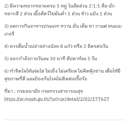
2) มีความหลากหลายครบ 5 หมู่ ในสัดส่วน 2:1:1 คือ ผัก
หลากสี 2 ส่วน เนื้อสัตว์ไขมันต่ำ 1 ส่วน ข้าว แป้ง 1 ส่วน
3) ลดการกินอาหารประเภท หวาน มัน เค็ม ชา กาแฟ ขนมเบ
เกอรี
4) ควรดื่มน้ำเปล่าอย่างน้อย 8 แก้ว หรือ 2 ลิตรต่อวัน
5) ออกกำลังกายวันละ 30 นาที สัปดาห์ละ 5 วัน
6) ทำจิตใจให้แจ่มใส ไม่เซ็ง ไม่เครียด ไม่คิดฟุ้งซ่าน เพื่อให้มี
สุขภาพที่ดี และป้องกันโรคไม่ติดต่อเรื้อรัง
ที่มา : กรมอนามัย กระทรวงสาธารณสุข
https://pr.moph.go.th/?url=pr/detail/2/02/177627