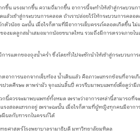
กขึ้น แรงมากขึ้น ความถี่มากขึ้น อาการนี้จะทำให้เข้าสู่กระบว
นดแล้วเข้าสู่กระบวนการคลอด ถ้าเราปล่อยไว้ให้กระบวนการคลอด
น้อย ฉะนั้น เมื่อไรก็ตามที่มีอาการเจ็บครรภ์คลอดเกิดขึ้น ไม่แน่ใจ
ตัวของมดลูกสม่ำเสมอมากน้อยขนาดไหน รวมถึงมีการตรวจภายในเ
รแตกของถุงน้ำคร่ำ ซึ่งโดยทั่วไปจะชักนำให้เข้าสู่กระบวนการคลอด
กตอาการนอกจากเจ็บท้อง น้ำเดินแล้ว คือภาวะแทรกซ้อนที่อาจเกิดขึ
ปวดศีรษะ ตาพร่ามัว จุกแน่นลิ้นปี่ ควรรีบมาพบแพทย์เพื่อดูว่ามี
 พวกนี้ควรจะมาพบแพทย์ทั้งหมด เพราะว่าอาการเหล่านี้สามารถที่จ
รงสอดแทรกอยู่ เพราะฉะนั้น เมื่อไรก็ตามที่ผู้หญิงทุกคนมีอากา
จะมีผลกับทารกในครรภ์ได้
ะแพทยศาสตร์โรงพยาบาลรามาธิบดี มหาวิทยาลัยมหิดล