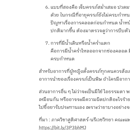
แบบที่สองคือ เจ็บครรภ์สม่ำเสมอ ปวดมา
ด้วย ในกรณีที่อายุครรภ์ยังไม่ครบกำห
ปัญหาเรื่องการคลอดก่อนกำหนด น้ำหนักตัว
ปกติมากขึ้น ต้องมาตรวจดูว่าการบีบ
การที่มีน้ำเดินหรือน้ำคร่ำแตก
คือการมีน้ำคร่ำไหลออกจากช่องคลอด มีกา
ครบกำหนด
สำหรับอาการที่ผู้หญิงตั้งครรภ์ทุกคนควรสังเ
อาการนำของเรื่องครรภ์เป็นพิษ ถ้าใครมีอาการ
ส่วนอาการอื่น ๆ ไม่ว่าจะเป็นมีไข้ ไอธรรมดา
เหมือนกัน หรืออาจจะมีความผิดปกติอะไรร้ายแ
ไปซื้อยารับประทานเอง เพราะว่ายาบางอย่าง
ที่มา : ภาควิชาสูติศาสตร์-นรีเวชวิทยา คณ
https://bit.ly/3P3bhMJ