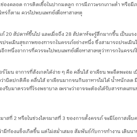
อในช่องคลอด การติดเชื้อในปากมดลูก การมีภาวะรกเกาะต่ำ หรือมีภ
ไหร่ก็ตาม ควรไปพบแพทย์เพื่อหาสาเหตุ
รภ์ 20 สัปดาห์ขึ้นไป และเมื่อถึง 28 สัปดาห์จะรู้สึกมากขึ้น เป็
รประเมินสุขภาพของทารกในครรภ์อย่างหนึ่ง ซึ่งสามารถประเมินได้
ก็เป็นอีกหนึ่งอาการที่ควรจะไปพบแพทย์เพื่อหาสาเหตุว่าทารกในครร
์โมน อาการที่สังเกตได้ง่าย ๆ คือ คลื่นไส้ อาเจียน พะอืดพะอม 
่าผิดปกติคือ คลื่นไส้ อาเจียนมากจนกินอาหารไม่ได้ น้ำหนักลด 
ต้องรีบมาตรวจที่โรงพยาบาล เพราะว่าอาจจะต้องได้รับสารทดแทนทา
ที่ 2 หรือในช่วงไตรมาสที่ 3 ของการตั้งครรภ์ จะมีโอกาสเจ็บค
่ามีท้องแข็งเกิดขึ้น แต่ไม่สม่ำเสมอ สัมพันธ์กับการทำงาน เดินน