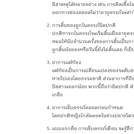
มีสาเหตุได้หลายอย่าง เช่น การติดเชื้
ออกทางช่องคลอดไม่ว่าอายุครรภ์จะเท่า
การดิ้นของลูกในครรภ์ผิดปกติ
ปกติทารกในครรภ์จะเริ่มดิ้นเมื่ออายุคร
หมอให้นับจำนวนครั้งของการดิ้นเป็นกา
ลูกดิ้นน้อยลงหรือวันนี้ยังไม่ดิ้นเลย 
อาการแพ้ท้อง
แพ้ท้องเป็นการเปลี่ยนแปลงของระดับฮอร
หายไปเองโดยธรรมชาติ ส่วนอาการที่ถือว
ปัสสาวะออกน้อย พวกนี้ถือว่าผิดปกติ 
เกลือ
อาการเจ็บครรภ์คลอดก่อนกำหนด
โดยปกติหญิงใกล้คลอดในช่วงปลายไตรมาส
แบบแรกคือ การเจ็บครรภ์เตือน จะรู้สึกว