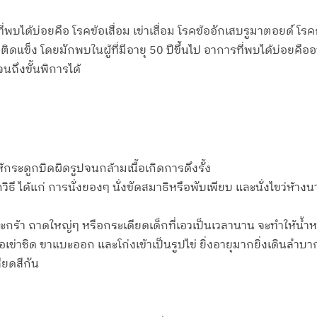
บได้บ่อยคือ โรคข้อเสื่อม เข่าเสื่อม โรคข้ออักเสบรูมาตอยด์ โ
ดแข็ง โดยมักพบในผู้ที่มีอายุ 50 ปีขึ้นไป อาการที่พบได้บ่อยคืออาก
ถึงขั้นพิการได้
กระดูกบิดผิดรูปจนกล้ามเนื้อเกิดการดึงรั้ง
กวิธี ได้แก่ การนั่งยองๆ นั่งขัดสมาธิหรือพับเพียบ และนั่งไขว่ห
 ตะกร้า ถาดใหญ่ๆ หรือกระเดียดเด็กที่เอวเป็นเวลานาน จะทำให้น้ำหน
คือเข่าชิด ขาแบะออก และโก่งเข้าเป็นรูปไข่ ยิ่งอายุมากยิ่งเดินลำบา
ียดสีกัน