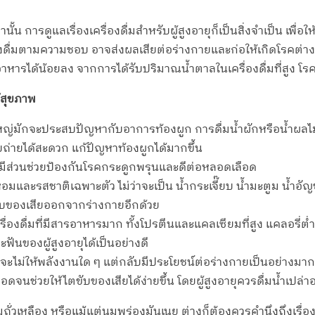
้น การดูแลเรื่องเครื่องดื่มสำหรับผู้สูงอายุก็เป็นสิ่งจำเป็น เพื่
ครื่องดื่มตามความชอบ อาจส่งผลเสียต่อร่างกายและก่อให้เกิดโรคต่า
ด้น้อยลง จากการได้รับปริมาณน้ำตาลในเครื่องดื่มที่สูง โรคเบาห
ด้สุขภาพ
ส่วนใหญ่มักจะประสบปัญหากับอาการท้องผูก การดื่มน้ำผักหรือน้ำผล
บถ่ายได้สะดวก แก้ปัญหาท้องผูกได้มากขึ้น
หู้ มีส่วนช่วยป้องกันโรคกระดูกพรุนและดีต่อหลอดเลือด
อมและรสชาติเฉพาะตัว ไม่ว่าจะเป็น น้ำกระเจี๊ยบ น้ำมะตูม น้ำอัญช
ขับของเสียออกจากร่างกายอีกด้วย
่องดื่มที่มีสารอาหารมาก ทั้งโปรตีนและแคลเซียมที่สูง แคลอรี่ต่ำ
ละฟันของผู้สูงอายุได้เป็นอย่างดี
ม้ว่าจะไม่ให้พลังงานใด ๆ แต่กลับมีประโยชน์ต่อร่างกายเป็นอย่างม
อดจนช่วยให้ไตขับของเสียได้ง่ายขึ้น โดยผู้สูงอายุควรดื่มน้ำเปล่า
ม้ นมถั่วเหลือง หรือแม้แต่นมพร่องมันเนย ต่างก็ต้องควรคำนึงถึงเร