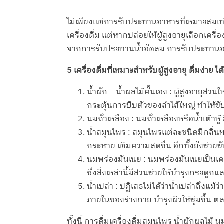
ไม่เพียงแต่การรับประทานอาหารที่เหมาะสมเท่านั
เครื่องดื่ม แต่หากปล่อยให้ผู้สูงอายุเลือกเ
จากการรับประทานน้ำอัดลม การรับประทานอาหารไ
5 เครื่องดื่มที่เหมาะสำหรับผู้สูงอายุ ดื่มง่าย ไ
น้ำผัก – น้ำผลไม้คั้นเอง : ผู้สูงอายุ
กระตุ้นการบีบตัวของลำไส้ใหญ่ ทำให้ขั
นมถั่วเหลือง : นมถั่วเหลืองหรือน้ำเต้า
น้ำสมุนไพร : สมุนไพรแต่ละชนิดมีกลิ่นห
กระหาย เติมความสดชื่น อีกทั้งยังช่วย
นมพร่องมันเนย : นมพร่องมันเนยเป็นเครื
ซึ่งสิ่งเหล่านี้มีส่วนช่วยให้บำรุงกระดูกแ
น้ำเปล่า : ปฏิเสธไม่ได้ว่าน้ำเปล่าถึงแ
ภายในของร่างกาย บำรุงผิวให้ชุ่มชื้น ตล
ทั้งนี้ การดื่มเครื่องดื่มสมุนไพร น้ำผักผลไ