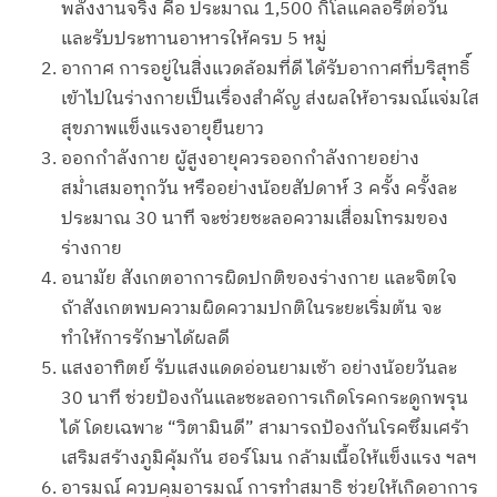
พลังงานจริง คือ ประมาณ 1,500 กิโลแคลอรีต่อวัน
และรับประทานอาหารให้ครบ 5 หมู่
อากาศ การอยู่ในสิ่งแวดล้อมที่ดี ได้รับอากาศที่บริสุทธิ์
เข้าไปในร่างกายเป็นเรื่องสำคัญ ส่งผลให้อารมณ์แจ่มใส
สุขภาพแข็งแรงอายุยืนยาว
ออกกำลังกาย ผู้สูงอายุควรออกกำลังกายอย่าง
สม่ำเสมอทุกวัน หรืออย่างน้อยสัปดาห์ 3 ครั้ง ครั้งละ
ประมาณ 30 นาที จะช่วยชะลอความเสื่อมโทรมของ
ร่างกาย
อนามัย สังเกตอาการผิดปกติของร่างกาย และจิตใจ
ถ้าสังเกตพบความผิดความปกติในระยะเริ่มต้น จะ
ทำให้การรักษาได้ผลดี
แสงอาทิตย์ รับแสงแดดอ่อนยามเช้า อย่างน้อยวันละ
30 นาที ช่วยป้องกันและชะลอการเกิดโรคกระดูกพรุน
ได้ โดยเฉพาะ “วิตามินดี” สามารถป้องกันโรคซึมเศร้า
เสริมสร้างภูมิคุ้มกัน ฮอร์โมน กล้ามเนื้อให้แข็งแรง ฯลฯ
อารมณ์ ควบคุมอารมณ์ การทำสมาธิ ช่วยให้เกิดอาการ