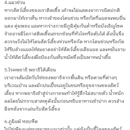
4.แมวข่วน
หากสัตว์เลี้ยงของเราติดเชื้อ เค้าจะไม่แสดงอาการผิดปกติ
ออกมาให้เราเห็น หากเจ้าของโดนข่วน หรือกัดที่แผลจะพบผื่น
แดง ตุ่มพอง และหากร่างกายมีภูมิคุ้มกันต่ำหรือบังเอิญโชค
ร้ายอาจมีโอกาสติดเชื้อแทรกซ้อนที่หัวใจหรือตับได้ ดังนั้นจึง
ควรระวังไม่ให้โดนสัตว์เลี้ยงข่วนหรือกัด หากโดนข่วนหรือกัด
ให้รีบล้างแผลให้สะอาดอย่าให้สัตว์เลี้ยงเลียแผล และหมั่นอาบ
น้ำให้สัตว์เลี้ยงเพื่อป้องกันเห็บหมัดซึ่งเป็นพาหะนำเชื้อ
5.โรคพยาธิ พยาธิไส้เดือน
เราอาจสัมผัสกับไข่ของพยาธิจากพื้นดิน หรือตามที่ต่างๆ
บริเวณบ้าน และมักปนเปื้อนอยู่ในขนหรืออุจจาระของสัตว์
เลี้ยง หากพยาธิเข้าสู่ร่างกายจะทำให้รู้สึกไม่สบายตัว น้ำหนัก
ลดโดยไม่ทราบสาเหตุดังนั้นก่อนหยิบอาหารเข้าปาก ควรล้าง
มือหลังจากเล่นกับสัตว์เลี้ยง
6.ภูมิแพ้ หอบหืด
ไม่ใช่เพียงแค่ขนหมาขนแมวเท่านั้น แต่ยังเป็นขี้ไคลของสัตว์