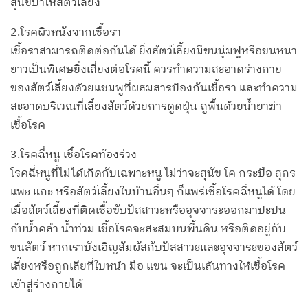
สุนัขบ้าให้สัตว์เลี้ยง
2.โรคผิวหนังจากเชื้อรา
เชื้อราสามารถติดต่อกันได้ ยิ่งสัตว์เลี้ยงมีขนนุ่มฟูหรือขนหนา
ยาวเป็นพิเศษยิ่งเสี่ยงต่อโรคนี้ ควรทำความสะอาดร่างกาย
ของสัตว์เลี้ยงด้วยแชมพูที่ผสมสารป้องกันเชื้อรา และทำความ
สะอาดบริเวณที่เลี้ยงสัตว์ด้วยการดูดฝุ่น ถูพื้นด้วยน้ำยาฆ่า
เชื้อโรค
3.โรคฉี่หนู เชื้อโรคท้องร่วง
โรคฉี่หนูที่ไม่ได้เกิดกับเฉพาะหนู ไม่ว่าจะสุนัข โค กระบือ สุกร
แพะ แกะ หรือสัตว์เลี้ยงในบ้านอื่นๆ ก็แพร่เชื้อโรคฉี่หนูได้ โดย
เมื่อสัตว์เลี้ยงที่ติดเชื้อขับปัสสาวะหรืออุจจาระออกมาปะปน
กับน้ำคลำ น้ำท่วม เชื้อโรคจะสะสมบนพื้นดิน หรือติดอยู่กับ
ขนสัตว์ หากเราบังเอิญสัมผัสกับปัสสาวะและอุจจาระของสัตว์
เลี้ยงหรือถูกเลียที่ใบหน้า มือ แขน จะเป็นเส้นทางให้เชื้อโรค
เข้าสู่ร่างกายได้