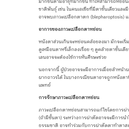
มากขึ้นตามอายุที่มากขึ้น ทำให้สามารถหย่อนคล้
ชาติพันธุ์ เช่น ในคนเอเชียที่มีตาชั้นเดียว
อาจพบภาวะเปลือกตาตก (blepharoptosis) และค
อาการของภาวะเปลือกตาหย่อน
หนังตาส่วนเกินจะหย่อนคล้อยลงมา มักจะเริ่ม
ดูเหมือนตาหรี่เล็กลงเรื่อย ๆ ดูคล้ายตาชั้
เลนอาจจะต้องใช้การหันศีรษะช่วย
นอกจากนี้ ผู้ป่วยอาจจะมีอาการเมื่อยล้าหน้
ผากถาวรได้ ในบางกรณีขนตาอาจถูกหนังตาที
แพทย์
การรักษาภาวะเปลือกตาหย่อน
ภาวะเปลือกตาหย่อนสามารถแก้ไขโดยการผ่าต
(ถ้ามีชั้นตา) ระหว่างการผ่าตัดอาจจะมีการน
ธรรมชาติ อาจทำร่วมกับการผ่าตัดตาทำตาสองชั