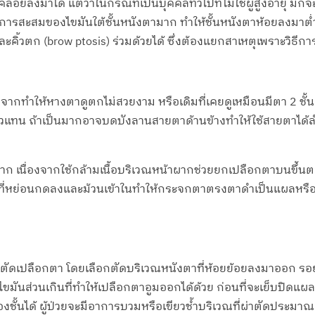
อยลงมาได้ แต่ว่าในกรณีที่เป็นบุคคลทั่วไปที่ไม่ใช่ผู้สูงอายุ มักจ
และมีการสะสมของไขมันใต้ชั้นหนังตามาก ทำให้ชั้นหนังตาห้อยลงมา
ิ้วตก (brow ptosis) ร่วมด้วยได้ ซึ่งต้องแยกสาเหตุเพราะวิธีก
จากทำให้หางตาดูตกไม่สวยงาม หรือเดิมที่เคยดูเหมือนมีตา 2 ชั้น
นเดียวแทน ถ้าเป็นมากอาจบดบังลานสายตาด้านข้างทำให้ใช้สายตาได
าผาก เนื่องจากใช้กล้ามเนื้อบริเวณหน้าผากช่วยยกเปลือกตาบนขึ้น
่หย่อนกดลงและม้วนเข้าในทำให้กระจกตาตรงตาดำเป็นแผลหรือระ
ัดเปลือกตา โดยเลือกตัดบริเวณหนังตาที่ห้อยย้อยลงมาออก รอย
ำไขมันส่วนเกินที่ทำให้เปลือกตาอูมออกได้ด้วย ก่อนที่จะเย็บปิด
้นได้ ผู้ป่วยจะมีอาการบวมหรือเขียวช้ำบริเวณที่ผ่าตัดประมาณ 2