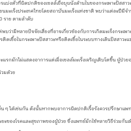
กการแบ่งตัวที่ผิดปกติของเซลล์เยื่อบุผนังด้านในของกระเพาะปัส
เบียนมะเร็งประเทศไทยโดยสถาบันมะเร็งแห่งชาติ พบว่าแต่ละปีมีจ
0 ราย ตามลำดับ
่พบว่ามีหลายปัจจัยเสี่ยงที่อาจเกี่ยวข้องกับการเกิดมะเร็งกระเพา
ติดเชื้อในกระเพาะปัสสาวะหรือติดเชื้อในระบบทางเดินปัสสาวะแ
รกมักไม่แสดงอาการแต่เมื่อเซลล์มะเร็งเจริญเติบโตขึ้น ผู้ป่วยอ
่วมด้วย
 ๆ ได้เช่นกัน ดังนั้นหากพบอาการผิดปกติเรื้อรังควรปรึกษาแพทย์
ะยะของโรคและสุขภาพของผู้ป่วย ซึ่งแพทย์มักใช้หลายวิธีร่วมกันเพื