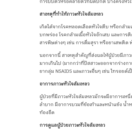
การบีบตัวหรือคลายตัวที่ผิดปกติ บางครั้งหั
สาเหตุที่ทำให้ภาวะหัวใจล้มเหลว
เกิดได้จากโรคหลอดเลือดหัวใจตีบ หรือกล้ามเนื
บกพร่อง โรคกล้ามเนื้อหัวใจอักเสบ และการติดเ
สารพิษต่างๆ เช่น การดื่มสุรา หรือยาเสพติด พัน
นอกจากนี้ สาเหตุสำคัญที่ส่งผลให้ผู้ป่วยมีภา
มากเกินไป (มากกว่าที่ปัสสาวะออกจากร่างกาย
ยากลุ่ม NSAIDS และภาวะอื่นๆ เช่น ไทรอยด์เป
อาการภาวะหัวใจล้มเหลว
ผู้ป่วยที่มีภาวะหัวใจล้มเหลวมักจะมีอาการเห
ลำบาก มีอาการบวมที่ข้อเท้าและหน้าแข้ง น้ำหนั
ท้องอืด
การดูแลผู้ป่วยภาวะหัวใจล้มเหลว