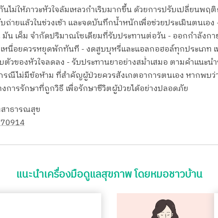
งกันไม่ให้ภาวะหัวใจล้มเหลวกำเริบมากขึ้น ด้วยการปรับเปลี่ยนพฤติก
ขับถ่ายแล้วในช่วงเช้า และจดบันทึกน้ำหนักเพื่อช่วยประเมินตนเอ
น มัน เค็ม จำกัดปริมาณโซเดียมที่รับประทานต่อวัน - ออกกำลังก
นื่อยควรหยุดพักทันที - งดสูบบุหรี่และแอลกอฮอล์ทุกประเภท เพร
รบีบตัวของหัวใจลดลง - รับประทานยาอย่างสม่ำเสมอ ตามคำแนะน
นกรณีไม่มีข้อห้าม ที่สำคัญผู้ป่วยควรสังเกตอาการตนเอง หากพบ
รรักษาที่ถูกวิธี เพื่อรักษาชีวิตผู้ป่วยได้อย่างปลอดภัย
วงสาธารณสุข
/170914
แนะนำเครื่องมือดูแลสุขภาพ โดยหมอชาวบ้าน