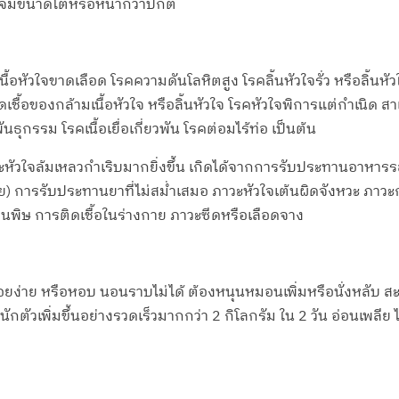
วใจมีขนาดโตหรือหนากว่าปกติ
้อหัวใจขาดเลือด โรคความดันโลหิตสูง โรคลิ้นหัวใจรั่ว หรือลิ้นหัว
ชื้อของกล้ามเนื้อหัวใจ หรือลิ้นหัวใจ โรคหัวใจพิการแต่กำเนิด สาเ
ธุกรรม โรคเนื้อเยื่อเกี่ยวพัน โรคต่อมไร้ท่อ เป็นต้น
วะหัวใจล้มเหลวกำเริบมากยิ่งขึ้น เกิดได้จากการรับประทานอาหารรส
) การรับประทานยาที่ไม่สม่ำเสมอ ภาวะหัวใจเต้นผิดจังหวะ ภาวะ
็นพิษ การติดเชื้อในร่างกาย ภาวะซีดหรือเลือดจาง
นื่อยง่าย หรือหอบ นอนราบไม่ได้ ต้องหนุนหมอนเพิ่มหรือนั่งหลับ
กตัวเพิ่มขึ้นอย่างรวดเร็วมากกว่า 2 กิโลกรัม ใน 2 วัน อ่อนเพลีย ไ