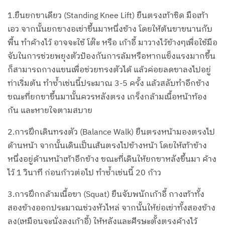
1.ยืนยกขาเดียว (Standing Knee Lift) ยืนตรงเท้าชิด มือเท้า
เอว จากนั้นยกขางอเข่าขึ้นมาหนึ่งข้าง โดยให้ต้นขาขนานกับ
พื้น ทำค้างไว้ อาจจะใช้ โต๊ะ หรือ เก้าอี้ มาวางไว้ข้างๆเพื่อใช้มือ
จับในการช่วยพยุงตัวป้องกันการล้มหรือหากแข็งแรงมากขึ้น
ก็สามารถกางแขนเพื่อช่วยทรงตัวได้ แล้วค่อยลดขาลงไปอยู่
ท่าเริ่มต้น ทำซ้ำเช่นนี้ประมาณ 3-5 ครั้ง แล้วสลับทำอีกข้าง
ขณะที่ยกขาขึ้นมานั้นควรหลังตรง เกร็งกล้ามเนื้อหน้าท้อง
ก้น และหายใจตามสบาย
2.การฝึกเดินทรงตัว (Balance Walk) ยืนตรงหน้ามองตรงไป
ด้านหน้า จากนั้นเดินเป็นเส้นตรงไปข้างหน้า โดยให้เท้าข้าง
หนึ่งอยู่ด้านหน้าเท้าอีกข้าง ขณะที่เดินให้ยกขาหลังขึ้นมา ค้าง
ไว้ 1 วินาที ก่อนก้าวต่อไป ทำซ้ำเช่นนี้ 20 ก้าว
3.การฝึกกล้ามเนื้อขา (Squat) ยืนจับพนักเก้าอี้ กางเท้าทั้ง
สองข้างออกประมาณช่วงหัวไหล่ จากนั้นให้ย่อเข่าทั้งสองข้าง
ลง(เหมือนจะนั่งลงเก้าอี้) ให้หลังและศีรษะตั้งตรงค้างไว้