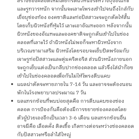
สร้างช่องคลอดใหม่โดยกรีดผิวหนังระหว่างถุงอัณฑะ
และรูทวารหนัก จากนั้นจะเลาะโพรงเข้าไปจนถึงใกล้กับ
เยื่อบุช่องท้อง องคชาติและท่อปัสสาวะจะถูกตัดให้สั้น
โดยเก็บผิวหนังที่หุ้มไว้ เลาะเอาอัณฑะออก หลังจากนั้น
ผิวหนังของอัณฑะและองคชาติจะถูกดันเข้าไปในช่อง
คลอดที่เลาะไว้ ถ้าผิวหนังไม่พอก็จะหาผิวหนังจาก
บริเวณขามาเสริม ผิวหนังโดยรอบจะเย็บปิดพร้อมกับ
เจาะรูท่อปัสสาวะและตุ่มคริตอริส ส่วนผิวหนังภายนอก
จะถูกเย็บแต่งเป็นกลีบปากช่องคลอด แล้วจึงใส่ผ้าก๊อซ
เข้าไปในช่องคลอดเพื่อกันไม่ให้โพรงตีบแคบ
แผลผ่าตัดจะหายภายใน 7-14 วัน และอาจจะต้องนอน
พักในโรงพยาบาลประมาณ 7 วัน
ผลแทรกซ้อนที่พบบ่อยสุดคือ การตีบแคบของช่อง
คลอด การป้องกันคือต้องมีการขยายช่องคลอดโดย
ตัวผู้ป่วยเองอีกเป็นเวลา 3-6 เดือน ผลแทรกซ้อนอื่น
อาจมีคือ เลือดคั่ง ติดเชื้อ เกิดทางต่อระหว่างช่องคลอด
กับปัสสาวะหรือลำไส้ใหญ่