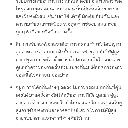
ระบบทางเดินอาหารทำงานหนัก ดังนั้นอาหารที่ควรจัด
ให้ผู้สูงอายุควรเป็นอาหารอ่อน หั่นเป็นชิ้นเล็กย่อยง่าย
และมีประโยชน์ เช่น ปลา ไข่ เต้าหู้ ผักต้ม เป็นต้น และ
ควรพบทันตแพทย์เพื่อตรวจสุขภาพช่องปากและฟัน
ทุกๆ 6 เดือน หรือปีละ 1 ครั้ง
ลิ้น การรับรสหรือรสชาติอาหารลดลง ทำให้เกิดปัญหา
สุขภาพต่างๆ ตามมา ดังนั้นเราควรช่วยดูแลไม่ให้ผู้สูง
อายุปรุงอาหารด้วยน้ำตาล น้ำปลามากเกินไป และควร
ดูแลทำความสะอาดลิ้นด้วยแปรงที่นุ่ม เพื่อลดการสะสม
ของเชื้อโรคภายในช่องปาก
จมูก การได้กลิ่นต่างๆ ลดลง ไม่สามารถแยกกลิ่นที่คุ้น
เคยได้ บางครั้งอาจไม่ได้กลิ่นอาหารที่เริ่มบูดเน่า ผู้สูง
อายุอาจรับประทานเข้าไปทำให้ท้องเสียได้ ควรดูแลให้ผู้
สูงอายุรับประทานอาหารสดใหม่เสมอ ไม่ควรให้ผู้สูง
อายุรับประทานอาหารที่ค้างคืนไว้นาน