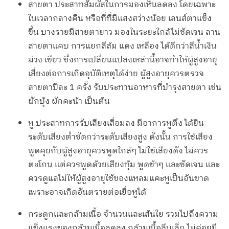
สายตา ประสาทสัมผัสในการมองเห็นลดลง โดยเฉพาะ
ในเวลากลางคืน หรือที่ที่มีแสงสว่างน้อย เลนส์ตาแข็ง
ขึ้น บางรายมีสายตายาว มองในระยะใกล้ไม่ชัดเจน ลาน
สายตาแคบ การแยกสีส้ม แดง เหลือง ได้ดีกว่าสีน้ำเงิน
ม่วง เขียว ซึ่งการเปลี่ยนแปลงเหล่านี้อาจทำให้ผู้สูงอายุ
เสี่ยงต่อการเกิดอุบัติเหตุได้ง่าย ผู้สูงอายุควรตรวจ
สายตาปีละ 1 ครั้ง รับประทานอาหารที่บำรุงสายตา เช่น
ผักบุ้ง ผักคะน้า เป็นต้น
หู ประสาทการรับเสียงเสื่อมลง มีอาการหูตึง ได้ยิน
ระดับเสียงต่ำชัดกว่าระดับเสียงสูง ดังนั้น การใช้เสียง
พูดคุยกับผู้สูงอายุควรพูดใกล้ๆ ไม่ใช้เสียงดัง ไม่ควร
ตะโกน แต่ควรพูดด้วยเสียงทุ้ม พูดช้าๆ และชัดเจน และ
ควรดูแลไม่ให้ผู้สูงอายุใช้ของแหลมแคะหูเป็นอันขาด
เพราะอาจเกิดอันตรายต่อเยื่อหูได้
กระดูกและกล้ามเนื้อ จำนวนและเส้นใย รวมไปถึงความ
แข็งแรงของกล้ามเนื้อลดลง กล้ามเนื้อลีบเล็ก ไม่ค่อยมี