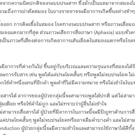
ี่เกิดจากความผิดปกติของระบบประสาท ซึ่งมักเป็นผลมาจากสมองไ
วมถึงการผ่าตัดสมอง ในบางรายอาจจะมีอาการเกิดขึ้นอย่างช้าๆ
ื้องอก การติดเชื้อในสมอง โรคทางระบบประสาท หรือภาวะเสื่อม
ในสมองแตกมากที่สุด ส่วนภาวะเสียการสื่อภาษา (Aphasia) แบบชั
ึ่งเป็นภาวะที่เสี่ยงต่อการเกิดอาการเส้นเลือดในสมองแตกหรือ
มีอาการที่ต่างกันไป ขึ้นอยู่กับบริเวณและความรุนแรงที่สมองได
และการรับสาร เช่น พูดได้แค่ประโยคสั้นๆ หรือพูดไม่จบประโยค ไ
ลือกใช้คำหนึ่งแทนที่อีกคำ พูดคำที่ไม่มีความหมาย หรือไม่เข้าใจใน
่อสารได้ อาการของผู้ป่วยกลุ่มนี้จะสามารถพูดได้ปกติ แต่ไม่สามาร
่มเฟือย หรือใช้คำไม่ถูก และไม่ทราบว่าผู้อื่นไม่เข้าใจ
สามารถสื่อสารได้ ผู้ป่วยที่มีอาการในภาวะนี้จะมีปัญหาด้านการสื่อสาร
้แค่ประโยคสั้นๆ พูดไม่จบประโยคหรืออาจลืมคำบางคำ และไม่สามารถเข
duction ผู้ป่วยกลุ่มนี้จะมีความเข้าใจและสามารถใช้ภาษาได้ดีทั้