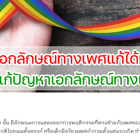
ี่ 3 นั้น มีลักษณะการแสดงออกทางพฤติกรรมที่ตรงข้ามกับเพศของต
ิในขณะตั้งครรภ์ หรือเด็กมีอวัยวะเพศกำกวมตั้งแต่แรกเกิด ทำให้เ