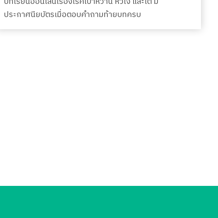
บทเรียนออนไลน์เรื่องโรคเบาหวาน หัวใจ และไต มี
ประกาศนียบัตรเมื่อตอบคำถามท้ายบทครบ