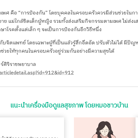
ทางเพศ คือ “การป้องกัน” โดยบุคคลในครอบครัวควรมีส่วนช่วยในกา
ู้ชาย แม่ใกล้ชิดเด็กผู้หญิง รวมทั้งส่งเสริมกิจกรรมตามเพศ ไม่ส่
าโรคตั้งแต่เล็ก ๆ จะเป็นการป้องกันอีกวิธีหนึ่ง
บจิตแพทย์ โดยเฉพาะผู้ที่เป็นแล้วรู้สึกอึดอัด ปรับตัวไม่ได้ มี
ช่วยให้ทุกคนในครอบครัวอยู่ร่วมกันอย่างมีความสุขได้
ร์ศิริราชพยาบาล
l/articledetail.asp?id=912&id=912
แนะนำเครื่องมือดูแลสุขภาพ โดยหมอชาวบ้าน