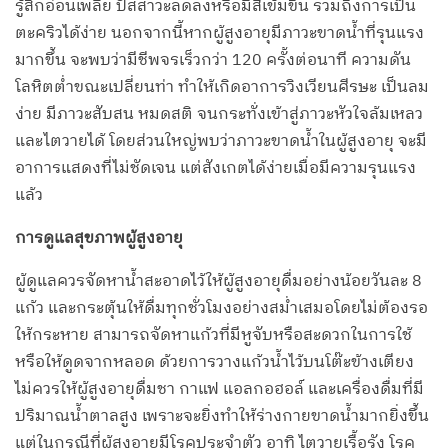
รู้สึกอ่อนเพลีย ปัสสาวะลดลงหรือมีสีเข้มขึ้น รวมถึงการเป็น
ตะคริวได้ง่าย นอกจากนี้หากผู้สูงอายุมีภาวะขาดน้ำที่รุนแรง
มากขึ้น จะพบว่ามีชีพจรเร็วกว่า 120 ครั้งต่อนาที ความดัน
โลหิตต่ำขณะเปลี่ยนท่า ทำให้เกิดอาการวิงเวียนศีรษะ เป็นลม
ง่าย มีภาวะสับสน หมดสติ จนกระทั่งเข้าสู่ภาวะหัวใจล้มเหลว
และไตวายได้ โดยส่วนใหญ่พบว่าภาวะขาดน้ำในผู้สูงอายุ จะมี
อาการแสดงที่ไม่ชัดเจน แต่สังเกตได้ง่ายเมื่อมีความรุนแรง
แล้ว
การดูแลสุขภาพผู้สูงอายุ
ผู้ดูแลควรจัดหาน้ำสะอาดไว้ให้ผู้สูงอายุดื่มอย่างน้อยวันละ 8
แก้ว และกระตุ้นให้ดื่มทุกชั่วโมงอย่างสม่ำเสมอโดยไม่ต้องรอ
ให้กระหาย สามารถจัดหาแก้วที่มีหูจับหรือสะดวกในการใช้
หรือให้ดูดจากหลอด ด้วยการวางแก้วน้ำไว้บนโต๊ะข้างเตียง
ไม่ควรให้ผู้สูงอายุดื่มชา กาแฟ แอลกอฮอล์ และเครื่องดื่มที่มี
ปริมาณน้ำตาลสูง เพราะจะยิ่งทำให้ร่างกายขาดน้ำมากยิ่งขึ้น
แต่ในกรณีที่ผู้สูงอายุมีโรคประจำตัว อาทิ ไตวายเรื้อรัง โรค