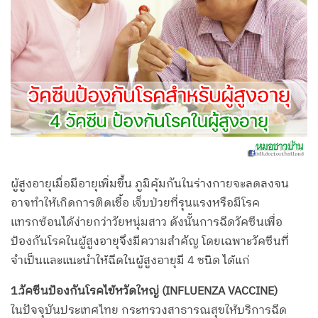
ผู้สูงอายุเมื่อมีอายุเพิ่มขึ้น ภูมิคุ้มกันในร่างกายจะลดลงจน
อาจทำให้เกิดการติดเชื้อ เจ็บป่วยที่รุนแรงหรือมีโรค
แทรกซ้อนได้ง่ายกว่าวัยหนุ่มสาว ดังนั้นการฉีดวัคซีนเพื่อ
ป้องกันโรคในผู้สูงอายุจึงมีความสำคัญ โดยเฉพาะวัคซีนที่
จำเป็นและแนะนำให้ฉีดในผู้สูงอายุมี 4 ชนิด ได้แก่
1.วัคซีนป้องกันโรคไข้หวัดใหญ่ (INFLUENZA VACCINE)
ในปัจจุบันประเทศไทย กระทรวงสาธารณสุขให้บริการฉีด