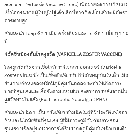
acellular Pertussis Vaccine : Tdap) เพื่อช่วยลดการเกิดแพร่
เชื้อไอกรนจากผู้ใหญ่ไปสู่เด็กเล็กที่หากติดเชื้อแล้วจะมีอัตรา
การตายสูง
คำแนะนำ Tdap ฉีด 1 เข็ม ครั้งเดียว และ Td ฉีด 1 เข็ม ทุก 10
ปี
4.วัคซีนป้องกันโรคงูสวัด (VARICELLA ZOSTER VACCINE)
โรคงูสวัดเกิดจากเชื้อไวรัสวาริเซลลา ซอสเตอร์ (Varicella
Zoster Virus) ซึ่งเป็นเชื้อตัวเดียวกับที่ก่อโรคสุกใสในเด็ก เมื่อ
ร่างกายอ่อนแอลงหรือมีภูมิคุ้มกันลดลง จะทำให้เกิดภาวะ
ปวดที่รุนแรงและเรื้อรังตามแนวเส้นประสาทภายหลังจากผื่น
งูสวัดหายไปแล้ว (Post-herpetic Neuralgia : PHN)
คำแนะนำ ฉีด 1 เข็ม ครั้งเดียว ห้ามฉีดในผู้ที่มีประวัติแพ้เจลา
ตินและนีโอมัยซินที่รุนแรง ผู้ที่มีภาวะภูมิคุ้มกันบกพร่อง
รุนแรง หรืออยู่ระหว่างการได้รับยากดภูมิคุ้มกันหรือยาสเตีย