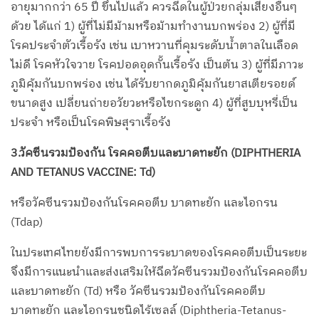
อายุมากกว่า 65 ปี ขึ้นไปแล้ว ควรฉีดในผู้ป่วยกลุ่มเสี่ยงอื่นๆ
ด้วย ได้แก่ 1) ผู้ที่ไม่มีม้ามหรือม้ามทำงานบกพร่อง 2) ผู้ที่มี
โรคประจำตัวเรื้อรัง เช่น เบาหวานที่คุมระดับน้ำตาลในเลือด
ไม่ดี โรคหัวใจวาย โรคปอดอุดกั้นเรื้อรัง เป็นต้น 3) ผู้ที่มีภาวะ
ภูมิคุ้มกันบกพร่อง เช่น ได้รับยากดภูมิคุ้มกันยาสเตียรอยด์
ขนาดสูง เปลี่ยนถ่ายอวัยวะหรือไขกระดูก 4) ผู้ที่สูบบุหรี่เป็น
ประจำ หรือเป็นโรคพิษสุราเรื้อรัง
3.วัคซีนรวมป้องกัน โรคคอตีบและบาดทะยัก (DIPHTHERIA
AND TETANUS VACCINE: Td)
หรือวัคซีนรวมป้องกันโรคคอตีบ บาดทะยัก และไอกรน
(Tdap)
ในประเทศไทยยังมีการพบการระบาดของโรคคอตีบเป็นระยะ
จึงมีการแนะนำและส่งเสริมให้ฉีดวัคซีนรวมป้องกันโรคคอตีบ
และบาดทะยัก (Td) หรือ วัคซีนรวมป้องกันโรคคอตีบ
บาดทะยัก และไอกรนชนิดไร้เซลล์ (Diphtheria-Tetanus-