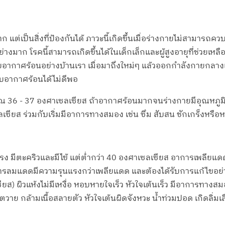
่เป็นสิ่งที่ป้องกันได้ ภาวะนี้เกิดขึ้นเมื่อร่างกายไม่สามารถคว
างมาก โรคนี้สามารถเกิดขึ้นได้ในเด็กเล็กและผู้สูงอายุที่ช่วยเหล
คยกับอากาศร้อนอย่างบ้านเรา เมื่อมาถึงใหม่ๆ แล้วออกกำลังกายก
กับอากาศร้อนได้ไม่ดีพอ
 36 - 37 องศาเซลเซียส ถ้าอากาศร้อนมากจนร่างกายมีอุณหภูมิสู
เซียส ร่วมกับเริ่มมีอาการทางสมอง เช่น ซึม สับสน ชักเกร็งหรื
มีแรง มีตะคริวและมีไข้ แต่ต่ำกว่า 40 องศาเซลเซียส อาการเพลียแด
การลมแดดมีความรุนแรงกว่าเพลียแดด และต้องได้รับการแก้ไขอย่าง
ียส) ผิวแห้งไม่มีเหงื่อ หอบหายใจเร็ว หัวใจเต้นเร็ว มีอาการทาง
วาย กล้ามเนื้อสลายตัว หัวใจเต้นผิดจังหวะ น้ำท่วมปอด เกิดลิ่ม