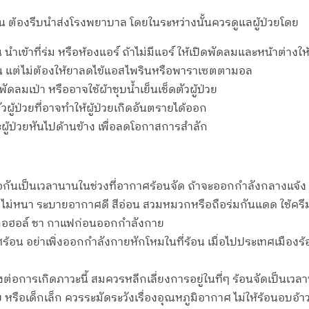
ต้น ต้องรีบนำส่งโรงพยาบาล โดยในระหว่างนั้นควรดูแลผู้ป่วยโดย
นำเข้าที่ร่ม หรือห้องแอร์ ถ้าไม่มีแอร์ ให้เปิดพัดลมและหน้าต่างใ
้ำเย็น แต่ไม่ต้องให้ยาลดไข้แอสไพรินหรือพาราเซตตามอล
ดลมเป่า หรืออาจใช้ผ้าชุบน้ำเย็นเช็ดตัวผู้ป่วย
ัวผู้ป่วยที่อาจทำให้ผู้ป่วยเกิดอันตรายได้ออก
ะผู้ป่วยหันไปด้านข้าง เพื่อลดโอกาสการสำลัก
กันเป็นเวลานานในช่วงที่อากาศร้อนจัด ถ้าจะออกกำลังกลางแจ้ง เ
ร่ง ไม่หนา ระบายอากาศดี สีอ่อน สวมหมวกหรือถือร่มกันแดด ใช้ครีม
แอลกอฮอล์ ชา กาแฟก่อนออกกำลังกาย
กาศร้อน อย่าเพิ่งออกกำลังกายหักโหมในที่ร้อน เมื่อไปประเทศเมือง
่ยงต่อการเกิดภาวะนี้ สมควรหลีกเลี่ยงการอยู่ในที่ๆ ร้อนจัดเป็นเว
ด้น้อย หรือเด็กเล็ก ควรระมัดระวังเรื่องอุณหภูมิอากาศ ไม่ให้ร้อนอบ