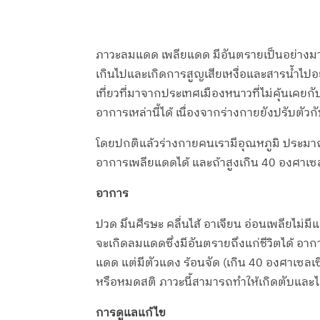
ภาวะลมแดด เพลียแดด มีอันตรายเป็นอย่างมาก แต
เกินไปและเกิดการสูญเสียเหงื่อและสารน้ำไปอย่
เที่ยวที่มาจากประเทศเมืองหนาวที่ไม่คุ้นเ
อาการเหล่านี้ได้ เนื่องจากร่างกายยังปรับตัว
โดยปกติแล้วร่างกายคนเรามีอุณหภูมิ ประมาณ
อาการเพลียแดดได้ และถ้าสูงเกิน 40 องศาเซล
อาการ
ปวด มึนศีรษะ คลื่นไส้ อาเจียน อ่อนเพลียไม่
จะเกิดลมแดดซึ่งมีอันตรายถึงแก่ชีวิตได้ อา
แดด แต่มีตัวแดง ร้อนจัด (เกิน 40 องศาเซลเซ
หรือหมดสติ ภาวะนี้สามารถทำให้เกิดตับและไต
การดูแลแก้ไข