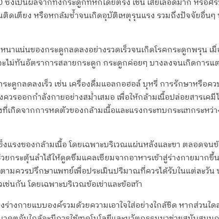
50 ซึ่งเป็นผลจากทั้งกระดูกที่หักโดยตรง เช่น เสียเลือดมาก หรื
ตียง หรือหกล้มซ้ำจนเกิดอุบัติเหตุรุนแรง รวมถึงปัจจัยอื่นๆ ทั้ง
มีความหนาแน่นของกระดูกลดลงอย่างรวดเร็วจนเกิดโรคกระดูกพรุน เม
ะไม่ทันอัตราการสลายกระดูก กระดูกค่อยๆ บางลงจนเกิดการแตก
กระดูกลดลงเร็ว เช่น เครื่องดื่มแอลกอฮอล์ บุหรี่ การรักษาหรือ
้งควรออกกำลังกายอย่างสม่ำเสมอ เพื่อให้กล้ามเนื้อปล่อยสารเค
งที่เกิดจากการหดตัวของกล้ามเนื้อและแรงกระทบกระแทกระหว่าง
แข็งแรงของกล้ามเนื้อ โดยเฉพาะบริเวณแผ่นหลังและขา ตลอดจนข้อต
ะช่วยกระตุ้นลำไส้ให้ดูดซึมแคลเซียมจากอาหารเข้าสู่ร่างกายมากขึ
ก็ตามควรปรึกษาแพทย์เพื่อประเมินปริมาณที่ควรได้รับในแต่ละวัน
วเช่นกัน โดยเฉพาะบริเวณข้อเข่าและข้อเท้า
วนของร่างกายแบบองค์รวมด้วยความเอาใจใส่อย่างใกล้ชิด หากส่วนใ
นาคตอันใกล้จะมีการใช้เทคโนโลยีและนวัตกรรมมาช่วยสนับสนุนการใช้