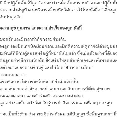
อปฏิสัมพันธ์ที่ถูกต้องระหว่างเด็กกับคนรอบข้าง และปฏิสัมพันธ์ที่
ใจความสำคัญที่ ศ.นพ.วิจารณ์ พานิช ได้กล่าวไว้ในหนังสือ “เลี้ยงลู
กันกับลูกรัก
ต่อความสุข สุขภาพ และความสำเร็จของลูก ดังนี้
บอกรักและมีเวลาทำกิจกรรมร่วมกัน
องลูก โดยฝึกเทคนิคผ่อนคลายและฝึกตีความเหตุการณ์ด้วยมุมม
ธ์ที่ดีกับคู่สมรสหรือคู่ที่หย่ากันไปแล้ว ซึ่งเป็นตัวอย่างที่ดีของก
่อลูกอย่างมีความนับถือ สิ่งเสริมให้ลูกช่วยตัวเองและพึ่งพาตนเอ
ป็นตัวอย่างของการเรียนรู้ และให้โอกาสทางการศึกษา
การวางแผนอนาคต
เชิงบวก ใช้การลงโทษเท่าที่จำเป็นเท่านั้น
สุขภาพ เช่น ออกกำลังกายสม่ำเสมอ และกินอาหารที่ดีต่อสุขภาพ
ญาณและศาสนา และเข้าร่วมกิจกรรมทางศาสนา
กอย่างระมัดระวัง โดยรับรู้การทำกิจกรรมและเพื่อนๆ ของลูก
จะเป็นทั้งด้าน ร่างกาย จิตใจ สังคม สติปัญญา ซึ่งพื้นฐานเหล่านี