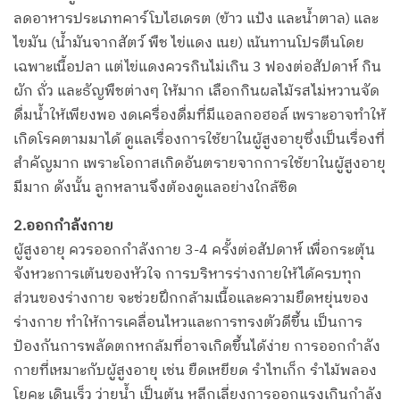
ลดอาหารประเภทคาร์โบไฮเดรต (ข้าว แป้ง และน้ำตาล) และ
ไขมัน (น้ำมันจากสัตว์ พืช ไข่แดง เนย) เน้นทานโปรตีนโดย
เฉพาะเนื้อปลา แต่ไข่แดงควรกินไม่เกิน 3 ฟองต่อสัปดาห์ กิน
ผัก ถั่ว และธัญพืชต่างๆ ให้มาก เลือกกินผลไม้รสไม่หวานจัด
ดื่มน้ำให้เพียงพอ งดเครื่องดื่มที่มีแอลกอฮอล์ เพราะอาจทำให้
เกิดโรคตามมาได้ ดูแลเรื่องการใช้ยาในผู้สูงอายุซึ่งเป็นเรื่องที่
สำคัญมาก เพราะโอกาสเกิดอันตรายจากการใช้ยาในผู้สูงอายุ
มีมาก ดังนั้น ลูกหลานจึงต้องดูแลอย่างใกล้ชิด
2.ออกกำลังกาย
ผู้สูงอายุ ควรออกกำลังกาย 3-4 ครั้งต่อสัปดาห์ เพื่อกระตุ้น
จังหวะการเต้นของหัวใจ การบริหารร่างกายให้ได้ครบทุก
ส่วนของร่างกาย จะช่วยฝึกกล้ามเนื้อและความยืดหยุ่นของ
ร่างกาย ทำให้การเคลื่อนไหวและการทรงตัวดีขึ้น เป็นการ
ป้องกันการพลัดตกหกล้มที่อาจเกิดขึ้นได้ง่าย การออกกำลัง
กายที่เหมาะกับผู้สูงอายุ เช่น ยืดเหยียด รำไทเก็ก รำไม้พลอง
โยคะ เดินเร็ว ว่ายน้ำ เป็นต้น หลีกเลี่ยงการออกแรงเกินกำลัง