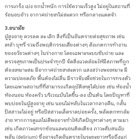
การเกร็ง เบ่ง ยกน้ำหนัก การใช้ความเร็วสูง ไม่อยู่ในสถานที่
ร้อนอบอ้าว อากาศถ่ายเทไม่สะดวก หรือกลางแดดจ้า
3.อนามัย
ผู้สูงอายุ ควรลด ละ เลิก สิ่งที่เป็นอันตรายต่อสุขภาพ เช่น
เหล้า บุหรี่ รวมถึงพฤติกรรมเสี่ยงต่างๆ สังเกตการทำงาน
ของอวัยวะต่างๆ ในร่างกาย โดยเฉพาะระบบขับถ่าย และ
ตรวจสุขภาพเป็นประจำทุกปี จัดสิ่งแวดล้อมให้มีสภาพที่ถูก
ต้องเหมาะสม มีอากาศถ่ายเทสะดวก แสงสว่างพอเหมาะ มี
ความปลอดภัย พื้นต้องไม่ลื่น มีราวจับเพื่อช่วยในการทรงตัว
โดยเฉพาะสถานที่ที่สามารถเกิดอุบัติเหตุได้บ่อย เช่น ห้องน้ำ
ห้องนอน ห้องครัว บริเวณบันไดขึ้น-ลง เป็นต้น โดยปัญหาที่
พบบ่อยในผู้สูงอายุ เช่น นอนไม่หลับในเวลากลางคืน, กลั้น
ปัสสาวะไม่อยู่ หรือปัสสาวะเล็ดราดบ่อยครั้ง, พลัดตกหกล้ม
ง่าย หากการดูแลไม่ดีพออาจทำให้เกิดปัญหาต่างๆ ตามมา
เช่น เกิดภาวะแทรกซ้อนและนอนติดเตียง ภาวะสับสนฉับ
พลัน (delirium) ซึ่งอาจเกิดอันตรายในระยะยาวหรือถึงแก่