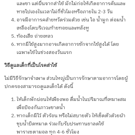
และขา แต่ผื่นจากส่าไข้ มักไม่ก่อให้เกิดอาการคันและ
หายไปเองในเวลาไม่กี่ชั่วโมงหรือภายใน 2-3 วัน
อาจมีอาการคล้ายหวัดร่วมด้วย เช่น ไอ น้ำมูก ต่อมน้ำ
เหลืองโตบริเวณท้ายทอยและหลังหู
ท้องเสีย ถ่ายเหลว
หากมีไข้สูงมากอาจเกิดอาการชักจากไข้สูงได้ โดย
เฉพาะไข้ในช่วงสองวันแรก
วิธีดูแลเด็กที่เป็นโรคส่าไข้
ไม่มีวิธีรักษาจำเพาะ ส่วนใหญ่เป็นการรักษาตามอาการโดยผู้
ปกครองสามารถดูแลเด็กได้ ดังนี้
ให้เด็กพักผ่อนให้เพียงพอ ดื่มน้ำในปริมาณที่เหมาะสม
เพื่อป้องกันภาวะขาดน้ำ
หากเด็กมีไว้ ตัวร้อน หรือไม่สบายตัว ให้เช็ดตัวด้วยผ้า
ชุบน้ำบิดหมาด ร่วมกับรับประทานยาลดไข้
พาราเซตามอล ทุก 4-6 ชั่วโมง