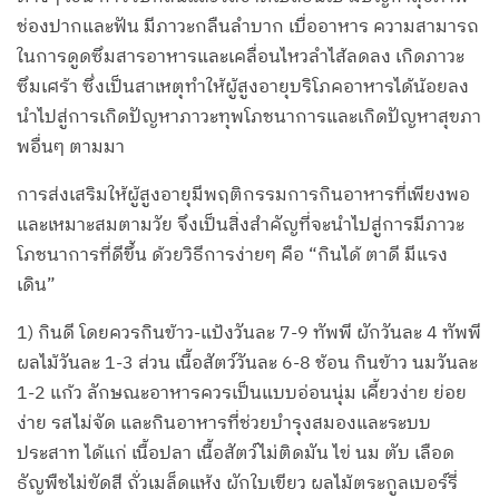
ช่องปากและฟัน มีภาวะกลืนลำบาก เบื่ออาหาร ความสามารถ
ในการดูดซึมสารอาหารและเคลื่อนไหวลำไส้ลดลง เกิดภาวะ
ซึมเศร้า ซึ่งเป็นสาเหตุทำให้ผู้สูงอายุบริโภคอาหารได้น้อยลง
นำไปสู่การเกิดปัญหาภาวะทุพโภชนาการและเกิดปัญหาสุขภา
พอื่นๆ ตามมา
การส่งเสริมให้ผู้สูงอายุมีพฤติกรรมการกินอาหารที่เพียงพอ
และเหมาะสมตามวัย จึงเป็นสิ่งสำคัญที่จะนำไปสู่การมีภาวะ
โภชนาการที่ดีขึ้น ด้วยวิธีการง่ายๆ คือ “กินได้ ตาดี มีแรง
เดิน”
1) กินดี โดยควรกินข้าว-แป้งวันละ 7-9 ทัพพี ผักวันละ 4 ทัพพี
ผลไม้วันละ 1-3 ส่วน เนื้อสัตว์วันละ 6-8 ช้อน กินข้าว นมวันละ
1-2 แก้ว ลักษณะอาหารควรเป็นแบบอ่อนนุ่ม เคี้ยวง่าย ย่อย
ง่าย รสไม่จัด และกินอาหารที่ช่วยบำรุงสมองและระบบ
ประสาท ได้แก่ เนื้อปลา เนื้อสัตว์ไม่ติดมัน ไข่ นม ตับ เลือด
ธัญพืชไม่ขัดสี ถั่วเมล็ดแห้ง ผักใบเขียว ผลไม้ตระกูลเบอร์รี่