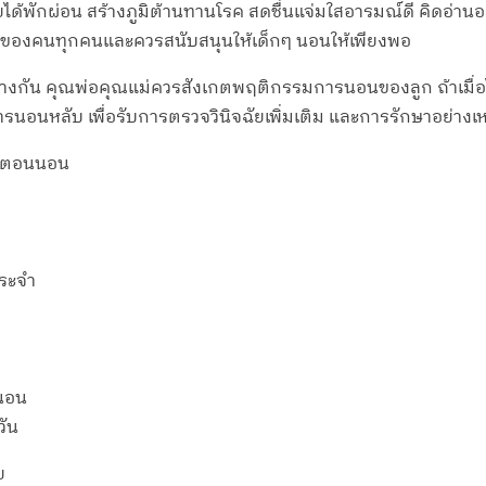
้พักผ่อน สร้างภูมิต้านทานโรค สดชื่นแจ่มใสอารมณ์ดี คิดอ่านอะไ
คัญของคนทุกคนและควรสนับสนุนให้เด็กๆ นอนให้เพียงพอ
างกัน คุณพ่อคุณแม่ควรสังเกตพฤติกรรมการนอนของลูก ถ้าเมื่อไ
นอนหลับ เพื่อรับการตรวจวินิจฉัยเพิ่มเติม และการรักษาอย่าง
ใจตอนนอน
ประจำ
นนอน
วัน
ย