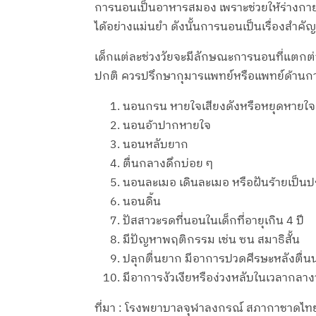
การนอนเป็นอาหารสมอง เพราะช่วยให้ร่างกายได
ได้อย่างแม่นยำ ดังนั้นการนอนเป็นเรื่องสำ
เด็กแต่ละช่วงวัยจะมีลักษณะการนอนที่แตกต่
ปกติ ควรปรึกษากุมารแพทย์หรือแพทย์ด้านการ
นอนกรน หายใจเสียงดังหรือหยุดหาย
นอนอ้าปากหายใจ
นอนหลับยาก
ตื่นกลางดึกบ่อย ๆ
นอนละเมอ เดินละเมอ หรือฝันร้ายเป็น
นอนดิ้น
ปัสสาวะรดที่นอนในเด็กที่อายุเกิน 4 ปี
มีปัญหาพฤติกรรม เช่น ซน สมาธิสั้น
ปลุกตื่นยาก มีอาการปวดศีรษะหลังตื่
มีอาการงัวเงียหรือง่วงหลับในเวลากลาง
ที่มา : โรงพยาบาลจุฬาลงกรณ์ สภากาชาดไท