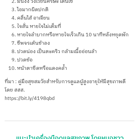
มึนงง วิงเวียนศีรษะ เดินเซ
ไอมากผิดปกติ
คลื่นไส้ อาเจียน
ใจสั่น หายใจไม่เต็มที่
หายใจลำบากหรือหายใจเร็วเกิน 10 นาทีหลังหยุดพัก
ชีพจรเต้นช้าลง
ปวดน่อง เป็นตะคริว กล้ามเนื้ออ่อนล้า
ปวดข้อ
หน้าตาซีดหรือแดงคล้ำ
ที่มา : คู่มือสุขสมวัยสำหรับการดูแลผู้สูงอายุให้มีสุขภาพดี
โดย สสส.
https://bit.ly/4198qbd
แนะนำเครื่องมือดูแลสุขภาพ โดยหมอชาว