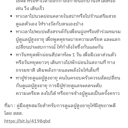
โยคะ หรือหาเวลาออกกำลังกายนอกบ้านให้ได้เหงื่อ
เช่น วิ่ง เดินเร็ว
หาเวลาไปนวดผ่อนคลายในสปาหรือไปร้านเสริมสวย
ดูแลตัวเอง ให้รางวัลกับตนเองบ้าง
หาเวลาไปพบปะสังสรรค์กับเพื่อนฝูงหรือเข้าร่วมชมรม
ผู้ดูแลผู้สูงอายุ เพื่อพูดคุยระบายความเครียด และแลก
เปลี่ยนประสบการณ์ ให้กำลังใจซึ่งกันและกัน
หาวันหยุดพักผ่อนสัปดาห์ละ 1 วัน เพื่อมีเวลาส่วนตัว
หรือวันหยุดยาวๆ เดินทางไปพักผ่อนในสถานที่ ทาง
ธรรมชาติ เติมพลังกายและพลังใจให้เต็มที่
หาผู้ช่วยดูแลผู้สูงอายุ คนในครอบครัวควรผลัดเปลี่ยน
กันดูแลผู้สูงอายุ การมีผู้ช่วยดูแลจะลดระดับ
ความเครียด ลงไปได้ หรืออาจจ้างผู้ดูแลเป็นครั้งคราว
ที่มา : คู่มือสุขสมวัยสำหรับการดูแลผู้สูงอายุให้มีสุขภาพดี
โดย สสส.
https://bit.ly/4198qbd