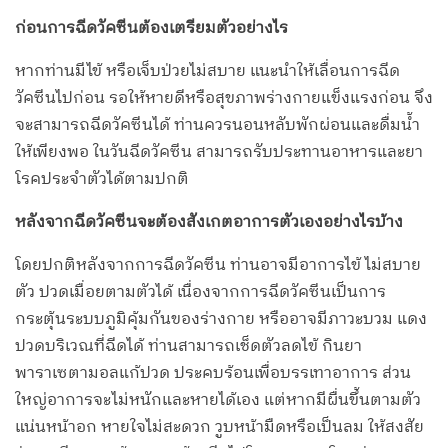
ก่อนการฉีดวัคซีนต้องเตรียมตัวอย่างไร
หากท่านมีไข้ หรือเจ็บป่วยไม่สบาย แนะนำให้เลื่อนการฉีด
วัคซีนไปก่อน รอให้หายดีหรือสุขภาพร่างกายแข็งแรงก่อน จึง
จะสามารถฉีดวัคซีนได้ ท่านควรนอนหลับพักผ่อนและดื่มน้ำ
ให้เพียงพอ ในวันฉีดวัคซีน สามารถรับประทานอาหารและยา
โรคประจำตัวได้ตามปกติ
หลังจากฉีดวัคซีนจะต้องสังเกตอาการตัวเองอย่างไรบ้าง
โดยปกติหลังจากการฉีดวัคซีน ท่านอาจมีอาการไข้ ไม่สบาย
ตัว ปวดเมื่อยตามตัวได้ เนื่องจากการฉีดวัคซีนเป็นการ
กระตุ้นระบบภูมิคุ้มกันของร่างกาย หรืออาจมีภาวะบวม แดง
ปวดบริเวณที่ฉีดได้ ท่านสามารถเช็ดตัวลดไข้ กินยา
พาราเซตามอลแก้ปวด ประคบร้อนเพื่อบรรเทาอาการ ส่วน
ใหญ่อาการจะไม่หนักและหายได้เอง แต่หากมีผื่นขึ้นตามตัว
แน่นหน้าอก หายใจไม่สะดวก วูบหน้ามืดหรือเป็นลม ให้สงสัย