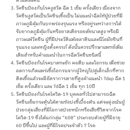
ตัวแต่ละคน
วัคซีนป้องกันโรคงูสวัด ฉีด 1 เข็ม ครั้งเดียว เนื่องจาก
วัคซีนงูสวัดเป็นวัคซีนเชื้อเป็น ไม่แนะนำฉีดให้ผู้ป่วยที่มี
ภาวะภูมิคุ้มกันบกพร่องรุนแรง หรืออยู่ระหว่างการได้
รับยากดภูมิคุ้มกันหรือยาสเตียรอยด์ขนาดสูง หรือมี
ภาวะแพ้วัคซีน ผู้ที่มีประวัติแพ้เจลาตินและนีโอมัยซินที่
รุนแรง และหญิงตั้งครรภ์ ดังนั้นควรปรึกษาแพทย์เพิ่ม
เติมสำหรับคำแนะนำในการฉีดวัคซีนชนิดนี้
วัคซีนป้องกันโรคบาดทะยัก คอตีบ และไอกรน เพื่อช่วย
ลดการเกิดแพร่เชื้อไอกรนจากผู้ใหญ่ไปสู่เด็กเล็กที่หาก
ติดเชื้อแล้วจะมีอัตราการตายที่สูงคำแนะนำ Tdap ฉีด 1
เข็ม ครั้งเดียว และ Tdฉีด 1 เข็ม ทุก 10ปี
วัคซีนป้องกันโรคโควิด-19 บุคคลทั่วไปสามารถฉีด
วัคซีนเข็มกระตุ้นได้ตามข้อบ่งชี้เบื้องต้น แต่จะมุ่งเน้นผู้
ป่วยกลุ่มเสี่ยงที่มีโอกาสป่วยหนักหรือเสียชีวิตจากโรค
โควิด-19 ซึ่งได้แก่กลุ่ม “608” ประกอบด้วยผู้ที่มีอายุ
60 ปีขึ้นไป และผู้ที่มีโรคประจำตัว 7 โรค