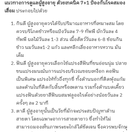
แนวทางการดูแลผู้สูงอายุ ด้วยเทคนิค 7+1 ป้องกันโรคสมอง
เสื่อม
ประกอบไปด้วย
กินดี ผู้สูงอายุควรได้รับปริมาณอาหารที่เหมาะสม โดย
ควรบริโภคข้าวหรือแป้งวันละ 7-9 ทัพพี ผักวันละ 4
ทัพพี ผลไม้วันละ 1-3 ส่วน เนื้อสัตว์วันละ 6-8 ช้อนกิน
ข้าว นมวันละ1-2 แก้ว และหลีกเลี่ยงอาหารหวาน มัน
เค็ม
ฟันดี ผู้สูงอายุควรเลือกใช้แปรงสีฟันที่ขนอ่อนนุ่ม ปลาย
ขนแปรงมนเน้นการแปรงบริเวณขอบเหงือก คอฟัน
เป็นพิเศษ แปรงให้ทั่วถึงทุกซี่ ทั้งด้านนอกที่ติดพุ้งแก้ม
และด้านในที่ติดกับลิ้นหรือเพดาน รวมทั้งด้านบดเคี้ยว
แปรงฟันด้วยยาสีฟันผสมฟลูออไรด์อย่างน้อยวันละ 2
ครั้งๆ ละ 2 นาที
ตาดี ผู้สูงอายุนั้นเป็นวัยที่มักจะประสบปัญหาด้าน
สายตา โดยเฉพาะอาการสายตายาว ซึ่งทำให้ไม่
สามารถมองเห็นภาพระยะใกล้ได้ชัดเจน จึงควรพบจักษุ