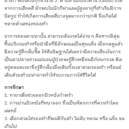
ฝ่าเท้า พบได้ในทุกช่วงวัย 2. ตาปลาแบบผิวด้าน (callus) เกิด
จากการเสียดสี มักพบในนักกีฬาและผู้สูงอายุที่เท้าเริ่มมีการ
ผิดรูป ทำให้เกิดการเสียดสีบางจุดมากกว่าปกติ จึงเกิดได้
หลายตำแหน่งของเท้า
อาการของตาปลานั้น สามารถสังเกตได้ง่าย ๆ คือหากมีตุ่ม
ขึ้นบริเวณเท้าหรือฝ่ามือที่มีลักษณะเป็นตุ่มแข็ง เมื่อกดดูแล้ว
มีความรู้สึกเจ็บจี๊ด ให้สันนิษฐานได้เลยว่ามีความเสี่ยงในการ
เป็นตาปลาอย่างแน่นอนผู้ป่วยจะรู้สึกเหมือนมีก้อนกรวด ติด
อยู่ตลอดเวลาจึงรู้สึกเจ็บเมื่อเดินทั้งเวลาสวมรองเท้า หรือแม้
เดินด้วยเท้าเปล่าอาจทำให้รบกวนการใช้ชีวิตได้
การรักษา
1. ทายาเพื่อช่วยลอกผิวหนังกำพร้า
2. การผ่านผิวหนังที่หนาออก ซึ่งเป็นหัตถการที่ควรทำโดย
แพทย์
3. เลือกสวมใส่รองเท้าที่พอดีกับเท้า ไม่คับ หลวม หรือ แข็ง จน
เกินไป