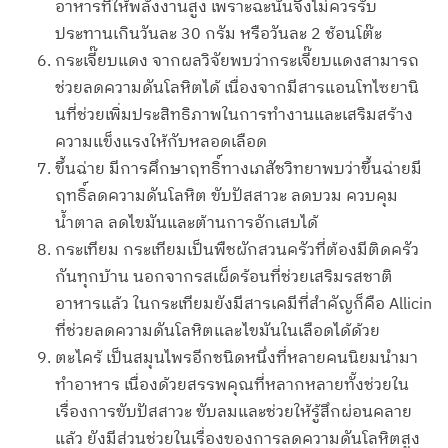
อาหารที่ให้พลังงานสูง เพราะฉะนั้นจึงไม่ควรรับ
ประทานเกินวันละ 30 กรัม หรือวันละ 2 ช้อนโต๊ะ
กระเจี๊ยบแดง จากผลวิจัยพบว่ากระเจี๊ยบแดงสามารถ
ช่วยลดความดันโลหิตได้ เนื่องจากมีสารแอนโทไซยานิ
นที่ช่วยเพิ่มประสิทธิภาพในการทำงานและเสริมสร้าง
ความแข็งแรงให้กับหลอดเลือด
ขึ้นฉ่าย มีการศึกษาฤทธิ์ทางเภสัชวิทยาพบว่าขึ้นฉ่ายมี
ฤทธิ์ลดความดันโลหิต ขับปัสสาวะ ลดบวม ควบคุม
น้ำตาล ลดไขมันและต้านการอักเสบได้
กระเทียม กระเทียมเป็นพืชผักสวนครัวที่ต้องมีติดครัว
กันทุกบ้าน นอกจากรสเผ็ดร้อนที่ช่วยเสริมรสชาติ
อาหารแล้ว ในกระเทียมยังมีสารเคมีที่สำคัญก็คือ Allicin
ที่ช่วยลดความดันโลหิตและไขมันในเลือดได้ด้วย
ตะไคร้ เป็นสมุนไพรอีกชนิดหนึ่งที่หลายคนนิยมนำมา
ทำอาหาร เนื่องด้วยสรรพคุณที่หลากหลายทั้งช่วยใน
เรื่องการขับปัสสาวะ ขับลมและช่วยให้รู้สึกผ่อนคลาย
แล้ว ยังมีส่วนช่วยในเรื่องของการลดความดันโลหิตสูง