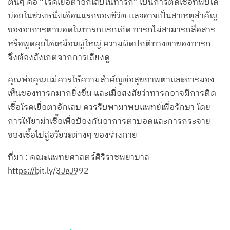
ต้นๆ คือ “โรคเยื่อตาอักเสบในทารก” เป็นการติดเชื้อที่พบได้
บ่อยในช่วงหนึ่งเดือนแรกของชีวิต และอาจเป็นสาเหตุสำคัญ
ของอาการตาบอดในทารกแรกเกิด ทารกไม่สามารถสื่อสาร
หรือพูดคุยได้เหมือนผู้ใหญ่ ความผิดปกติทางตาของทารก
จึงต้องสังเกตจากการเลี้ยงดู
คุณพ่อคุณแม่ควรให้ความสำคัญต่อสุขภาพตาและการมอง
เห็นของทารกมากยิ่งขึ้น และเมื่อสงสัยว่าทารกอาจมีการติด
เชื้อโรคเยื่อตาอักเสบ ควรรีบพามาพบแพทย์เพื่อรักษา โดย
การให้ยาฆ่าเชื้อเพื่อป้องกันอาการตาบอดและการกระจาย
ของเชื้อไปสู่อวัยวะต่างๆ ของร่างกาย
ที่มา : คณะแพทยศาสตร์ศิริราชพยาบาล
https://bit.ly/3JgJ992