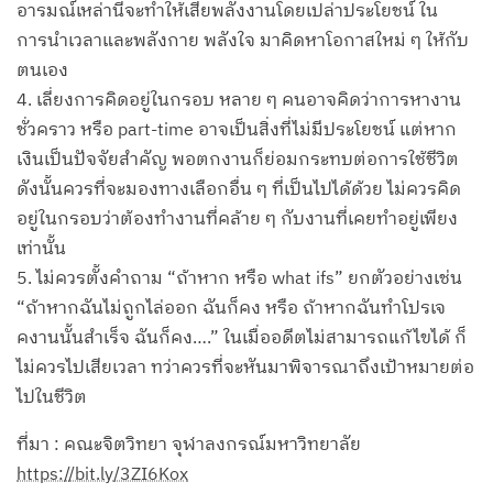
อารมณ์เหล่านี้จะทำให้เสียพลังงานโดยเปล่าประโยชน์ ใน
การนำเวลาและพลังกาย พลังใจ มาคิดหาโอกาสใหม่ ๆ ให้กับ
ตนเอง
4. เลี่ยงการคิดอยู่ในกรอบ หลาย ๆ คนอาจคิดว่าการหางาน
ชั่วคราว หรือ part-time อาจเป็นสิ่งที่ไม่มีประโยชน์ แต่หาก
เงินเป็นปัจจัยสำคัญ พอตกงานก็ย่อมกระทบต่อการใช้ชีวิต
ดังนั้นควรที่จะมองทางเลือกอื่น ๆ ที่เป็นไปได้ด้วย ไม่ควรคิด
อยู่ในกรอบว่าต้องทำงานที่คล้าย ๆ กับงานที่เคยทำอยู่เพียง
เท่านั้น
5. ไม่ควรตั้งคำถาม “ถ้าหาก หรือ what ifs” ยกตัวอย่างเช่น
“ถ้าหากฉันไม่ถูกไล่ออก ฉันก็คง หรือ ถ้าหากฉันทำโปรเจ
คงานนั้นสำเร็จ ฉันก็คง….” ในเมื่ออดีตไม่สามารถแก้ไขได้ ก็
ไม่ควรไปเสียเวลา ทว่าควรที่จะหันมาพิจารณาถึงเป้าหมายต่อ
ไปในชีวิต
ที่มา : คณะจิตวิทยา จุฬาลงกรณ์มหาวิทยาลัย
https://bit.ly/3ZI6Kox