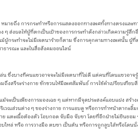
 หมายถึง การกระทำหรือการแสดงออกทางเพศทั้งทางตรงและทางอ้
ง ๆ ส่งผลให้ผู้ที่ตกเป็นเป้าของการกระทำดังกล่าวเกิดความรู้สึก
ผู้กระทำจะไม่มีเจตนาร้ายก็ตาม ซึ่งการคุกคามทางเพศนั้น ผู้ที่ตกเ
้นที่สาธารณะ และในสื่อสังคมออนไลน์
น ซึ่งบางทีคนแซวอาจจะไม่มีเจตนาที่ไม่ดี แต่คนที่โดนแซวอาจรู
สรีระร่างกาย ชักชวนให้มีเพศสัมพันธ์ การใช้คำเปรียบเทียบสิ่งห
จะเป็นเพียงการมองเฉย ๆ แต่หากมีจุดประสงค์แอบแฝง สร้างความ
ิเวณส่วนต่าง ๆ ของร่างกาย การแอบดู หรือการทำหน้าตากะลิ้มก
 แตะเนื้อต้องตัว โอบกอด จับมือ จับขา โดยที่อีกฝ่ายไม่ยินยอม ร
โอบไหล่ หรือ การวางมือ ตบขา เป็นต้น หรือการถูกลูบไล้หรือโดน