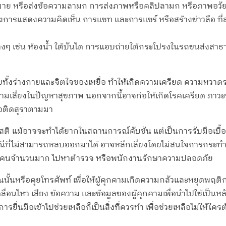
ย หรือส่งข้อความลามก การส่งภาพหรือคลิปลามก หรือภาพอวัยวะ
ถึงการแสดงความคิดเห็น การแชท และการแชร์ หรือสร้างข่าวลือ ที่
ๆ เช่น ห้องน้ำ ใต้บันได การแอบถ่ายใต้กระโปรงในรถขนส่งสาธา
ทั้งร่างกายและจิตใจของเหยื่อ ทำให้เกิดความเครียด ความหวาด
วามเสี่ยงในปัญหาสุขภาพ นอกจากนี้อาจก่อให้เกิดโรคเครียด ภาวะ
ือติดสุราตามมา
สติ แม้อาจจะทำได้ยากในสถานการณ์คับขัน แต่เป็นการรับมือเบื
ีที่ไม่สามารถหลบออกมาได้ อาจหลีกเลี่ยงโดยไม่สนใจการกระทำนั
่ที่มีคนจำนวนมาก ไปหาตำรวจ หรือพนักงานรักษาความปลอดภัย
เวณนั้นหรือคุยโทรศัพท์ เพื่อให้ผู้คุกคามเกิดความกลัวและหยุดพฤติ
ื่อนไหว เสียง ข้อความ และข้อมูลของผู้คุกคามเพื่อนำไปใช้เ
รยื่นมือเข้าไปช่วยเหลือก็เป็นสิ่งที่ควรทำ เพื่อช่วยเหลือไม่ให้