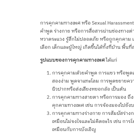
การคุกคามทางเพศ หรือ Sexual Harassment
คำพูด ร่างกาย หรือการสื่อสารผ่านช่องทางต่า
หวาดระแวง รู้สึกไม่ปลอดภัย หรือถูกคุกคาม แม้
เลือก เด็กและผู้ใหญ่ เกิดขึ้นได้ทั้งที่บ้าน พื
รูปแบบของการคุกคามทางเพศ
ได้แก่
การคุกคามด้วยคำพูด การแซว หรือพูดเล่
สองง่าม พูดจาแทะโลม การพูดขยายความถึง
ผิวปากหรือส่งเสียงหยอกล้อ เป็นต้น
การคุกคามทางสายตา หรือการมอง ถึงแม้
คุกคามทางเพศ เช่น การจ้องมองไปยังบร
การคุกคามทางร่างกาย การสัมผัสร่างกาย
เหมือนไม่จงใจและไม่คิดอะไร เช่น การ
เหมือนกับการบังเอิญ