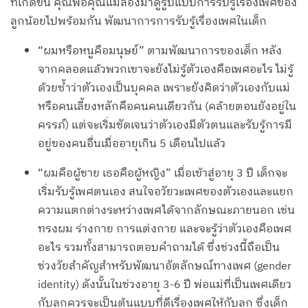
ที่เกิดขึ้น คุณพ่อคุณแม่ลองมาดูรูปแบบการรับรู้เรื่องเพศของ
ลูกน้อยไปพร้อมกัน พัฒนาการการรับรู้เรื่องเพศในเด็ก
“ผมหรือหนูคือมนุษย์” ตามพัฒนาการของเด็ก หลัง
จากคลอดแล้วพวกเขาจะยังไม่รู้ตัวเองคือเพศอะไร ไม่รู้
ด้วยซ้ำว่าตัวเองเป็นบุคคล เพราะยังคิดว่าตัวเองกับแม่
หรือคนเลี้ยงหลักคือคนคนเดียวกัน (คล้ายตอนยังอยู่ใน
ครรภ์) แต่จะเริ่มชัดเจนว่าตัวเองมีตัวตนและรับรู้การมี
อยู่ของคนอื่นเมื่ออายุเกิน 5 เดือนไปแล้ว
“ผมคือผู้ชาย เธอคือผู้หญิง” เมื่อเข้าสู่อายุ 3 ปี เด็กจะ
เริ่มรับรู้เพศตนเอง สนใจอวัยวะเพศของตัวเองและแยก
ความแตกต่างระหว่างเพศได้จากลักษณะภายนอก เช่น
ทรงผม ร่างกาย การแต่งกาย และจะรู้ว่าตัวเองคือเพศ
อะไร รวมทั้งสามารถตอบคำถามได้ ซึ่งช่วงนี้ถือเป็น
ช่วงวัยสำคัญสำหรับพัฒนาอัตลักษณ์ทางเพศ (gender
identity) ดังนั้นในช่วงอายุ 3-6 ปี พ่อแม่ที่เป็นเพศเดียว
กับลูกควรจะเป็นต้นแบบที่ดีเรื่องเพศให้กับลูก ซึ่งเด็ก