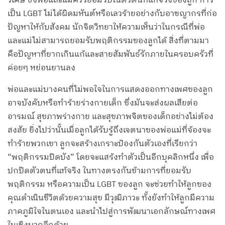
วิเศษ ซึ่งพ่อและแม่ควรยอมรับในตัวตนที่แท้จริงของลูก การ
เป็น LGBT ไม่ได้ผิดมหันต์หรือเลวร้ายอย่างกับอาชญากรที่ก่อ
ปัญหาให้กับสังคม นักจิตวิทยาให้ความเห็นว่าในกรณีที่พ่อ
และแม่ไม่สามารถยอมรับพฤติกรรมของลูกได้ สิ่งที่ตามมา
คือปัญหาที่ยากเกินแก้และสายสัมพันธ์รักภายในครอบครัวที่
ค่อยๆ หย่อนยานลง
พ่อและแม่บางคนที่ไม่พอใจในการแสดงออกทางเพศของลูก
อาจบังคับหรือทำร้ายร่างกายเด็ก ซึ่งมันจะส่งผลเสียต่อ
อารมณ์ สุขภาพร่างกาย และสุขภาพจิตของเด็กอย่างไม่ต้อง
สงสัย ยิ่งไปว่านั้นเมื่อลูกได้รับรู้ถึงเจตนาของพ่อแม่ที่จ้องจะ
ทำร้ายพวกเขา ลูกจะสร้างเกราะป้องกันตัวเองที่เรียกว่า
“พฤติกรรมปิดบัง” โดยจะแสร้งทำตัวเป็นอีกบุคลิกหนึ่ง เพื่อ
ปกปิดตัวตนที่แท้จริง ในทางตรงกันข้ามการที่ยอมรับ
พฤติกรรม หรือความเป็น LGBT ของลูก จะช่วยทำให้ลูกของ
คุณดำเนินชีวิตด้วยความสุข มีวุฒิภาวะ ทั้งยังทำให้ลูกมีความ
ภาคภูมิใจในตนเอง และนำไปสู่การพัฒนาเอกลักษณ์ทางเพศ