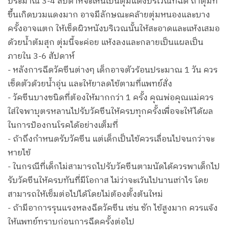
ประมาณ 3-4 สัปดาห์จะเห็นเป็นตุ่มแดงบริเวณที่ฉีด ถ้าตุ่มที่
ขึ้นเกิดบวมแดงมาก อาจมีลักษณะคล้ายตุ่มหนองและบาง
ครั้งอาจแตก ให้เช็ดผิวหนังบริเวณนั้นให้สะอาดและแห้งเสมอ
ด้วยน้ำต้มสุก ตุ่มนี้จะค่อย แห้งลงและกลายเป็นแผลเป็น
ภายใน 3-6 สัปดาห์
- หลังการฉีดวัคซีนต่างๆ เด็กอาจตัวร้อนประมาณ 1 วัน ควร
เช็ดตัวด้วยน้ำอุ่น และให้ยาลดไข้ตามที่แพทย์สั่ง
- วัคซีนบางชนิดที่ต้องให้มากกว่า 1 ครั้ง คุณพ่อคุณแม่ควร
ใส่ใจพาบุตรหลานไปรับวัคซีนให้ครบทุกครั้งเพื่อจะให้ได้ผล
ในการป้องกนโรคได้อย่างเต็มที่
- ถ้าถึงกำหนดรับวัคซีน แต่เด็กเป็นไข้ควรเลื่อนไปจนกว่าจะ
หายไข้
- ในกรณีที่เด็กไม่สามารถไปรับวัคซีนตามนัดได้ควรพาเด็กไป
รับวัคซีนให้ครบทันที่มีโอกาส ไม่ว่าจะเว้นไปนานเท่าไร โดย
สามารถให้เข็มต่อไปได้โดยไม่ต้องตั้งต้นใหม่
- ถ้ามีอาการรุนแรงหลงฉีดวัคซีน เช่น ชัก ไข้สูงมาก ควรแจ้ง
ให้แพทย์ทราบก่อนการฉีดครั้งต่อไป