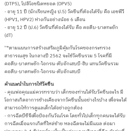
(DTP5), โปลิโอชนิดหยอด (OPV5)
- อายุ 11 ปี (นักเรียนหญิง ป.5) วัคซีนที่ต้องได้รับ คือ เอชพีวี
(HPV1, HPV2) ห่างกันอย่างน้อย 6 เดือน
- อายุ 12 ปี (ป.6) วัคซีนที่ต้องได้รับ คือ คอตีบ-บาดทะยัก
(dT)
''*ตามแผนการสร้างเสริมภูมิคุ้มกันโรคของกระทรวง
สาธารณสุข ในกลางปี 2562 จะใช้วัคซีนรวม 5 โรคที่มี
คอตีบ-บาดทะยัก-ไอกรน-ตับอักเสบบี-ฮิบ แทนวัคซีนรวม
คอตีบ-บาดทะยัก-ไอกรน-ตับอักเสบบี
คำแนะนำในการให้วัคซีน
- คุณพ่อคุณแม่ควรทราบว่า เด็กของท่านได้รับวัคซีนอะไร มี
โอกาสเกิดอาการข้างเคียงจากวัคซีนนั้นอย่างไรบ้าง เพื่อจะได้
สามารถให้การดูแลเด็กได้อย่างถูกต้อง
- การฉีดบีซีจีเพื่อป้องกันวัณโรค โดยทั่วไปเด็กทุกคนจะได้รับ
การฉีดเมื่อแรกเกิดที่ไหล่ซ้าย หลงฉีดจะไม่มีแผล ต่อมา